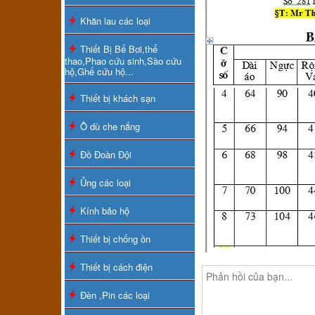
Khăn lau các loại
Thiết Bị Bể Bơi,thể
thao,Phao cứu sinh,Sào cứu
hộ,Ghế cứu hộ...
Thiết bị khách sạn
Ô dù che nắng
Đồ Đoàn Đội
Ủng các loại
Kính bảo hộ
Thiết bị chống ồn
Thiết bị cách điện
Đèn ,Pin các loại