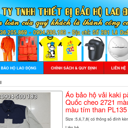
Ị BẢO HỘ LAO ĐỘNG
CHÍNH SÁCH & QUY ĐỊNH
LIÊN HỆ
I
Áo bảo hộ vải kaki 
Quốc cheo 2721 màu
màu tím than PL135 
Size :5,6,7,8( có thông số đính kè
Liên hệ