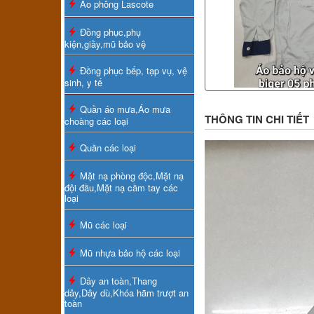
Áo phông Lascote
Đồng phục,phụ
kiện,giầy,mũ bảo vệ
Đồng phục bếp, tạp vụ, vệ
sinh, y tế
Quần áo mưa,Áo mưa
THÔNG TIN CHI TIẾT
choàng các loại
Quần các loại
Mặt nạ phòng độc,Mặt nạ
đội đầu,Mặt nạ cầm tay các
loại
Mũ các loại
Mũ nhựa bảo hộ các loại
Dây an toàn,Thang
dây,Dây dù,Khóa hãm trượt an
toàn