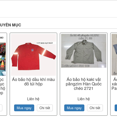
HUYÊN MỤC
ọc
Áo bảo hộ dầu khí màu
Áo bảo hộ kaki vải
Á
ục
đỏ túi hộp
păngzim Hàn Quốc
xá
 hộ
chéo 2721
Pa
ẹp
Liên hệ
Liên hệ
Mua ngay
Chi tiết
Mua ngay
Chi tiết