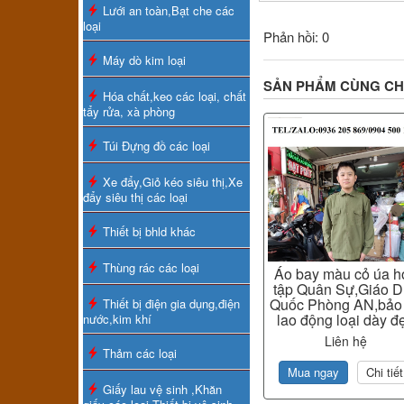
Lưới an toàn,Bạt che các
loại
Phản hồi: 0
Máy dò kim loại
SẢN PHẨM CÙNG C
Hóa chất,keo các loại, chất
tẩy rửa, xà phòng
Túi Đựng đồ các loại
Xe đẩy,Giỏ kéo siêu thị,Xe
đẩy siêu thị các loại
Thiết bị bhld khác
Thùng rác các loại
Áo bay màu cỏ úa h
tập Quân Sự,Giáo D
Quốc Phòng AN,bảo
Thiết bị điện gia dụng,điện
lao động loại dày đ
nước,kim khí
Liên hệ
Thảm các loại
Mua ngay
Chi tiết
Giấy lau vệ sinh ,Khăn