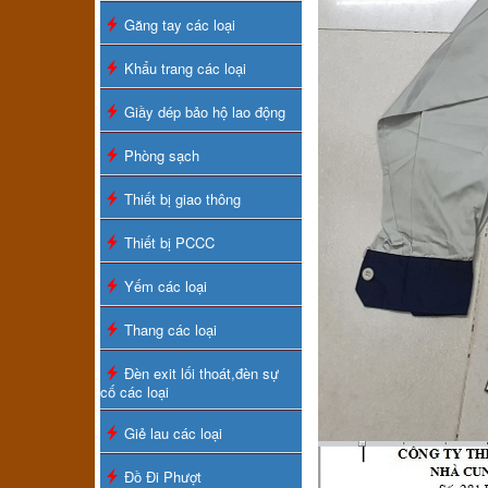
Găng tay các loại
Khẩu trang các loại
Giầy dép bảo hộ lao động
Phòng sạch
Thiết bị giao thông
Thiết bị PCCC
Yếm các loại
Thang các loại
Đèn exit lối thoát,đèn sự
cố các loại
Giẻ lau các loại
Đồ Đi Phượt