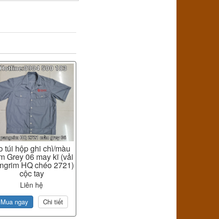
o túi hộp ghi chì/màu
m Grey 06 may kĩ (vải
ngrim HQ chéo 2721)
cộc tay
Liên hệ
Mua ngay
Chi tiết