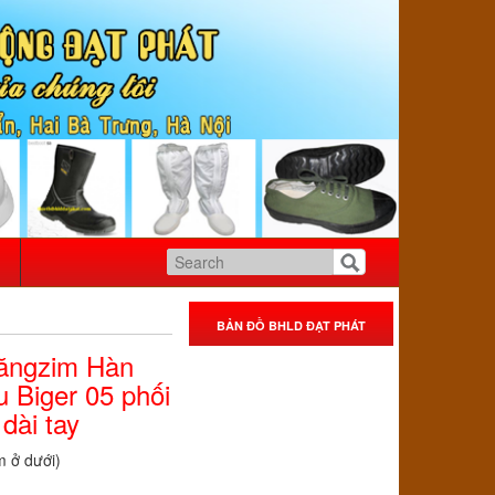
BẢN ĐỒ BHLD ĐẠT PHÁT
păngzim Hàn
 Biger 05 phối
dài tay
m ở dưới)