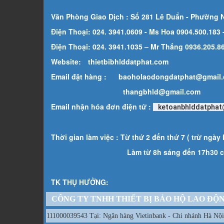
Văn Phòng Giao Dịch : Số 281 Lê Duẩn - Phường 
Điện Thoại: 024. 3941.0609 - Ms Hoa 0904.500.183
Điện Thoại: 024. 3941.1035 – Mr Thắng 0936.205.869
Website:
thietbibhlddatphat.com
Email đặt hàng :
baoholaodongdatphat@gmail
thangbhld@gmail.com
Email nhận hóa đơn điện tử :
ketoanbhlddatphat
Thời gian làm việc : Từ thứ 2 đến thứ 7 ( trừ ngày l
Làm từ 8h sáng đến 17h30 ch
TK THỤ HƯỞNG:
CÔNG TY TNHH THIẾT BỊ BẢO HỘ LAO ĐỘ
111000039543 Tại: Ngân hàng Vietinbank - Chi nhánh Hà Nội