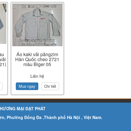
àu
Áo kaki vải păngzim
vải
Hàn Quốc cheo 2721
21)
màu Biger 05
Liên hệ
Mua ngay
Chi tiết
THƯƠNG MẠI ĐẠT PHÁT
Sơn, Phường Đống Đa ,Thành phố Hà Nội , Việt Nam.