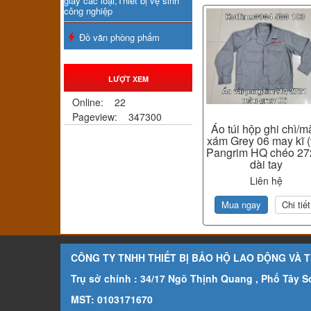
giấy các loại,Thiết bị vệ sinh
công nghiệp
Đồ văn phòng phẩm
LƯỢT XEM
Online:
22
Pageview:
347300
Áo túi hộp ghi chì/m
xám Grey 06 may kĩ (
Pangrim HQ chéo 27
dài tay
Liên hệ
Mua ngay
Chi tiết
CÔNG TY TNHH THIẾT BỊ BẢO HỘ LAO ĐỘNG VÀ 
Trụ sở chính : 34/17 Ngõ Thịnh Quang , Phố Tây 
MST: 0103171670