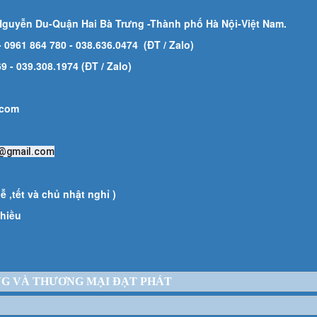
Nguyễn Du-Quận Hai Bà Trưng -Thành phố Hà Nội-
Việt Nam.
- 0961 864 780
- 038.636.0474 (ĐT / Zalo)
 - 039.308.1974 (ĐT / Zalo)
.com
@gmail.com
ễ ,tết và chủ nhật nghỉ )
iều
NG VÀ THƯƠNG MẠI ĐẠT PHÁT