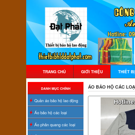
TRANG CHỦ
GIỚI THIỆU
THIẾT B
ÁO BẢO HỘ CÁC LOẠ
DANH MỤC CHÍNH
Quần áo bảo hộ lao động
Áo bảo hộ các loại
Áo phản quang các loại