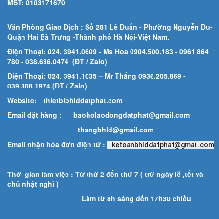
MST: 0103171670
Văn Phòng Giao Dịch : Số 281 Lê Duẩn - Phường Nguyễn Du-
Quận Hai Bà Trưng -Thành phố Hà Nội-
Việt Nam.
Điện Thoại: 024. 3941.0609 - Ms Hoa 0904.500.183
- 0961 864
780
- 038.636.0474 (ĐT / Zalo)
Điện Thoại: 024. 3941.1035 – Mr Thắng 0936.205.869 -
039.308.1974 (ĐT / Zalo)
Website:
thietbibhlddatphat.com
Email đặt hàng :
baoholaodongdatphat@gmail.com
thangbhld@gmail.com
Email nhận hóa đơn điện tử :
ketoanbhlddatphat@gmail.com
Thời gian làm việc : Từ thứ 2 đến thứ 7 ( trừ ngày lễ ,tết và
chủ nhật nghỉ )
Làm từ 8h sáng đến 17h30 chiều