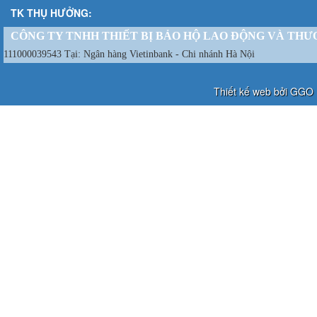
TK THỤ HƯỞNG:
CÔNG TY TNHH THIẾT BỊ BẢO HỘ LAO ĐỘNG VÀ THƯ
111000039543 Tại: Ngân hàng Vietinbank - Chi nhánh Hà Nội
Thiết kế web bởi GGO