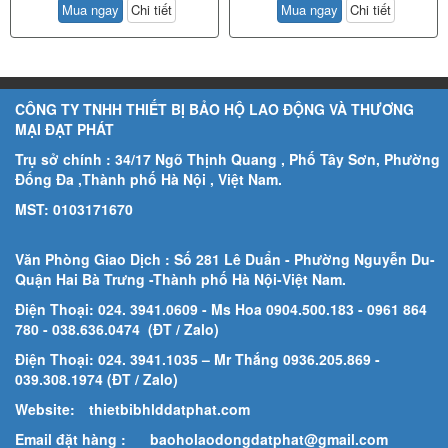
Mua ngay
Chi tiết
Mua ngay
Chi tiết
CÔNG TY TNHH THIẾT BỊ BẢO HỘ LAO ĐỘNG VÀ THƯƠNG
MẠI ĐẠT PHÁT
Trụ sở chính : 34/17 Ngõ Thịnh Quang , Phố Tây Sơn, Phường
Đống Đa ,Thành phố Hà Nội , Việt Nam.
MST: 0103171670
Văn Phòng Giao Dịch : Số 281 Lê Duẩn - Phường Nguyễn Du-
Quận Hai Bà Trưng -Thành phố Hà Nội-
Việt Nam.
Điện Thoại: 024. 3941.0609 - Ms Hoa 0904.500.183
- 0961 864
780
- 038.636.0474 (ĐT / Zalo)
Điện Thoại: 024. 3941.1035 – Mr Thắng 0936.205.869 -
039.308.1974 (ĐT / Zalo)
Website:
thietbibhlddatphat.com
Email đặt hàng :
baoholaodongdatphat@gmail.com