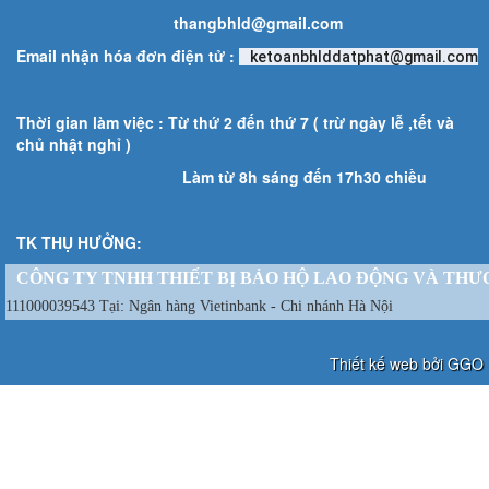
thangbhld@gmail.com
Email nhận hóa đơn điện tử :
ketoanbhlddatphat@gmail.com
Thời gian làm việc : Từ thứ 2 đến thứ 7 ( trừ ngày lễ ,tết và
chủ nhật nghỉ )
Làm từ 8h sáng đến 17h30 chiều
TK THỤ HƯỞNG:
CÔNG TY TNHH THIẾT BỊ BẢO HỘ LAO ĐỘNG VÀ THƯ
111000039543 Tại: Ngân hàng Vietinbank - Chi nhánh Hà Nội
Thiết kế web bởi GGO