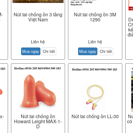
M-
Nút tai chống ồn 3 tầng
Nút tai chống ồn 3M
p
Việt Nam
1290
De
Ch
kế
đi
Liên hệ
Liên hệ
Mua ngay
Chi tiết
Mua ngay
Chi tiết
x-
Nút tai chống ồn
Nút tai chống ồn LL-30
Nú
Howard Leight MAX-1-
có
D