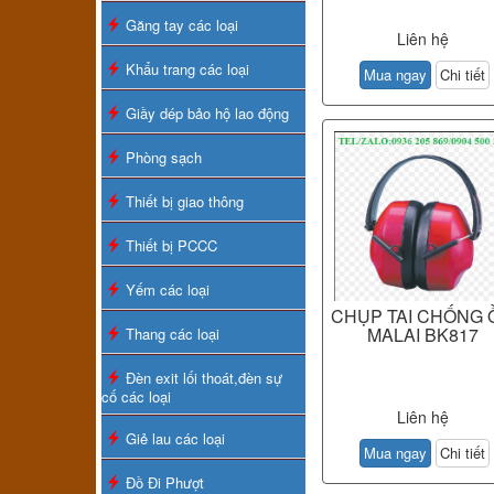
Găng tay các loại
Liên hệ
Khẩu trang các loại
Mua ngay
Chi tiết
Giầy dép bảo hộ lao động
Phòng sạch
Thiết bị giao thông
Thiết bị PCCC
Yếm các loại
CHỤP TAI CHỐNG 
MALAI BK817
Thang các loại
Đèn exit lối thoát,đèn sự
cố các loại
Liên hệ
Giẻ lau các loại
Mua ngay
Chi tiết
Đồ Đi Phượt