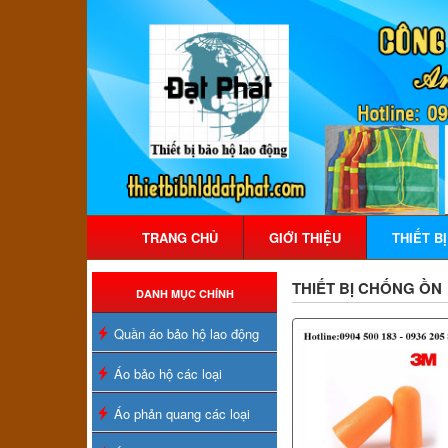
TRANG CHỦ
GIỚI THIỆU
THIẾT B
THIẾT BỊ CHỐNG ỒN
DANH MỤC CHÍNH
Quần áo bảo hộ lao động
Áo bảo hộ các loại
Áo phản quang các loại