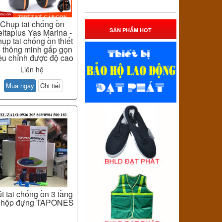
Chụp tai chống ồn
SẢN PHẨM HOT
ltaplus Yas Marina -
ụp tai chống ồn thiết
 thông minh gấp gọn
ều chỉnh được độ cao
Liên hệ
Mua ngay
Chi tiết
t tai chống ồn 3 tầng
 hộp đựng TAPONES