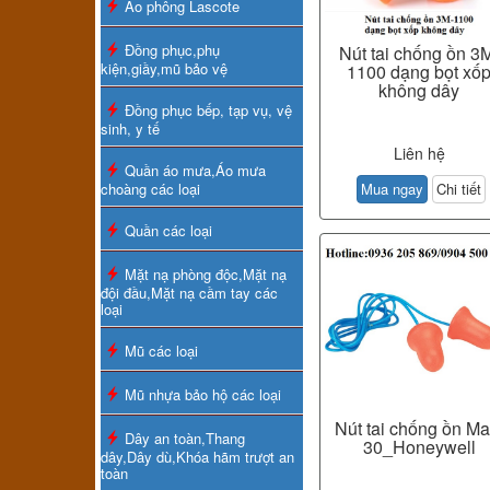
Áo phông Lascote
Đồng phục,phụ
Nút tai chống ồn 3
kiện,giầy,mũ bảo vệ
1100 dạng bọt xố
không dây
Đồng phục bếp, tạp vụ, vệ
sinh, y tế
Liên hệ
Quần áo mưa,Áo mưa
choàng các loại
Mua ngay
Chi tiết
Quần các loại
Mặt nạ phòng độc,Mặt nạ
đội đầu,Mặt nạ cầm tay các
loại
Mũ các loại
Mũ nhựa bảo hộ các loại
Nút tai chống ồn Ma
Dây an toàn,Thang
30_Honeywell
dây,Dây dù,Khóa hãm trượt an
toàn