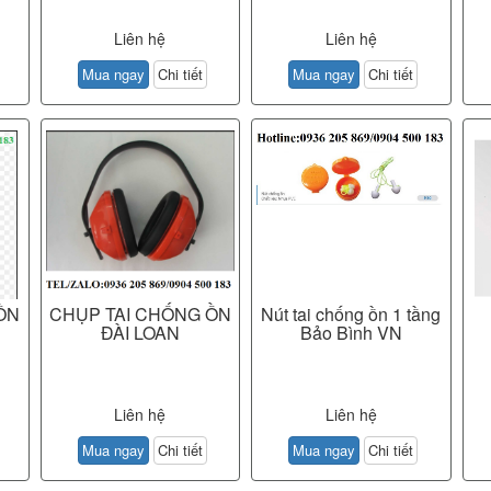
Liên hệ
Liên hệ
Mua ngay
Chi tiết
Mua ngay
Chi tiết
ỒN
CHỤP TAI CHỐNG ỒN
Nút tai chống ồn 1 tầng
ĐÀI LOAN
Bảo Bình VN
Liên hệ
Liên hệ
Mua ngay
Chi tiết
Mua ngay
Chi tiết