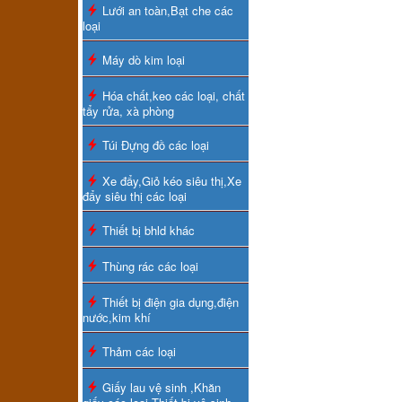
Lưới an toàn,Bạt che các
loại
Máy dò kim loại
Hóa chất,keo các loại, chất
tẩy rửa, xà phòng
Túi Đựng đồ các loại
Xe đẩy,Giỏ kéo siêu thị,Xe
đẩy siêu thị các loại
Thiết bị bhld khác
Thùng rác các loại
Thiết bị điện gia dụng,điện
nước,kim khí
Thảm các loại
Giấy lau vệ sinh ,Khăn