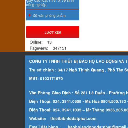
giấy các loại,Thiết bị vệ sinh
công nghiệp
Đồ văn phòng phẩm
LƯỢT XEM
Online:
13
Pageview:
347151
CÔNG TY TNHH THIẾT BỊ BẢO HỘ LAO ĐỘNG VÀ 
Trụ sở chính : 34/17 Ngõ Thịnh Quang , Phố Tây 
MST: 0103171670
Văn Phòng Giao Dịch : Số 281 Lê Duẩn - Phường 
Điện Thoại: 024. 3941.0609 - Ms Hoa 0904.500.183
Điện Thoại: 024. 3941.1035 – Mr Thắng 0936.205.869
Website:
thietbibhlddatphat.com
Email đặt hàng :
baoholaodongdatphat@gmail