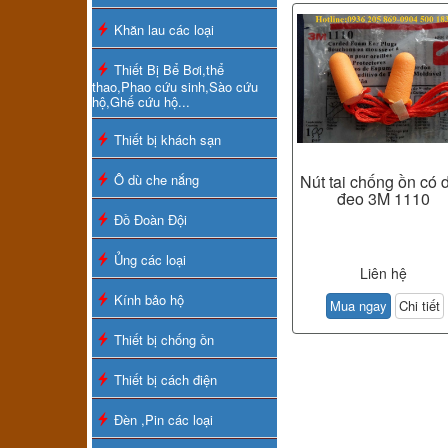
Khăn lau các loại
Thiết Bị Bể Bơi,thể
thao,Phao cứu sinh,Sào cứu
hộ,Ghế cứu hộ...
Thiết bị khách sạn
Ô dù che nắng
Nút tai chống ồn có 
đeo 3M 1110
Đồ Đoàn Đội
Ủng các loại
Liên hệ
Kính bảo hộ
Mua ngay
Chi tiết
Thiết bị chống ồn
Thiết bị cách điện
Đèn ,Pin các loại