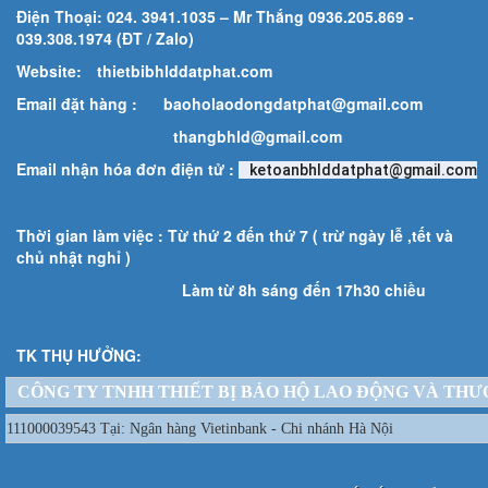
Điện Thoại: 024. 3941.1035 – Mr Thắng 0936.205.869 -
039.308.1974 (ĐT / Zalo)
Website:
thietbibhlddatphat.com
Email đặt hàng :
baoholaodongdatphat@gmail.com
thangbhld@gmail.com
Email nhận hóa đơn điện tử :
ketoanbhlddatphat@gmail.com
Thời gian làm việc : Từ thứ 2 đến thứ 7 ( trừ ngày lễ ,tết và
chủ nhật nghỉ )
Làm từ 8h sáng đến 17h30 chiều
TK THỤ HƯỞNG:
CÔNG TY TNHH THIẾT BỊ BẢO HỘ LAO ĐỘNG VÀ THƯ
111000039543 Tại: Ngân hàng Vietinbank - Chi nhánh Hà Nội