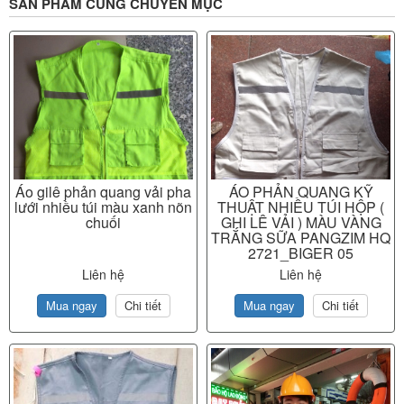
SẢN PHẨM CÙNG CHUYÊN MỤC
Áo gilê phản quang vải pha
ÁO PHẢN QUANG KỸ
lưới nhiều túi màu xanh nõn
THUẬT NHIỀU TÚI HỘP (
chuối
GHI LÊ VẢI ) MÀU VÀNG
TRẮNG SỮA PANGZIM HQ
2721_BIGER 05
Liên hệ
Liên hệ
Mua ngay
Chi tiết
Mua ngay
Chi tiết