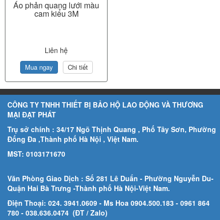
Áo phản quang lưới màu
cam kiểu 3M
Liên hệ
Mua ngay
Chi tiết
CÔNG TY TNHH THIẾT BỊ BẢO HỘ LAO ĐỘNG VÀ THƯƠNG
MẠI ĐẠT PHÁT
Trụ sở chính : 34/17 Ngõ Thịnh Quang , Phố Tây Sơn, Phường
Đống Đa ,Thành phố Hà Nội , Việt Nam.
MST: 0103171670
Văn Phòng Giao Dịch : Số 281 Lê Duẩn - Phường Nguyễn Du-
Quận Hai Bà Trưng -Thành phố Hà Nội-
Việt Nam.
Điện Thoại: 024. 3941.0609 - Ms Hoa 0904.500.183
- 0961 864
780
- 038.636.0474 (ĐT / Zalo)