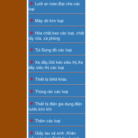
Lưới an toàn,Bạt che các
loại
Máy dò kim loại
Hóa chất,keo các loại, chất
tẩy rửa, xà phòng
Túi Đựng đồ các loại
Xe đẩy,Giỏ kéo siêu thị,Xe
đẩy siêu thị các loại
Thiết bị bhld khác
Thùng rác các loại
Thiết bị điện gia dụng,điện
nước,kim khí
Thảm các loại
Giấy lau vệ sinh ,Khăn