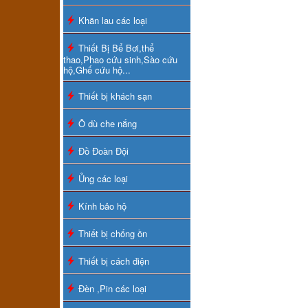
Khăn lau các loại
Thiết Bị Bể Bơi,thể
thao,Phao cứu sinh,Sào cứu
hộ,Ghế cứu hộ...
Thiết bị khách sạn
Ô dù che nắng
Đồ Đoàn Đội
Ủng các loại
Kính bảo hộ
Thiết bị chống ồn
Thiết bị cách điện
Đèn ,Pin các loại