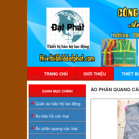
TRANG CHỦ
GIỚI THIỆU
THIẾT B
ÁO PHẢN QUANG CÁ
DANH MỤC CHÍNH
Quần áo bảo hộ lao động
Áo bảo hộ các loại
Áo phản quang các loại