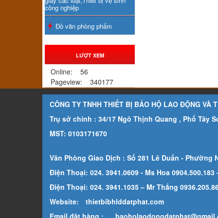
giấy các loại,Thiết bị vệ sinh
công nghiệp
Đồ văn phòng phẩm
LƯỢT XEM
Online:
56
Pageview:
340177
CÔNG TY TNHH THIẾT BỊ BẢO HỘ LAO ĐỘNG VÀ 
Trụ sở chính : 34/17 Ngõ Thịnh Quang , Phố Tây 
MST: 0103171670
Văn Phòng Giao Dịch : Số 281 Lê Duẩn - Phường 
Điện Thoại: 024. 3941.0609 - Ms Hoa 0904.500.183
Điện Thoại: 024. 3941.1035 – Mr Thắng 0936.205.869
Website:
thietbibhlddatphat.com
Email đặt hàng :
baoholaodongdatphat@gmail