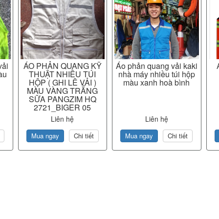
vải
ÁO PHẢN QUANG KỸ
Áo phản quang vải kaki
àu
THUẬT NHIỀU TÚI
nhà máy nhiều túi hộp
HỘP ( GHI LÊ VẢI )
màu xanh hoà bình
MÀU VÀNG TRẮNG
SỮA PANGZIM HQ
2721_BIGER 05
Liên hệ
Liên hệ
Mua ngay
Chi tiết
Mua ngay
Chi tiết