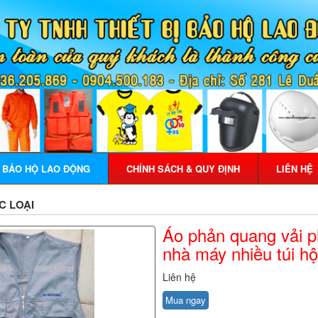
Ị BẢO HỘ LAO ĐỘNG
CHÍNH SÁCH & QUY ĐỊNH
LIÊN HỆ
C LOẠI
Áo phản quang vải ph
nhà máy nhiều túi h
Liên hệ
Mua ngay