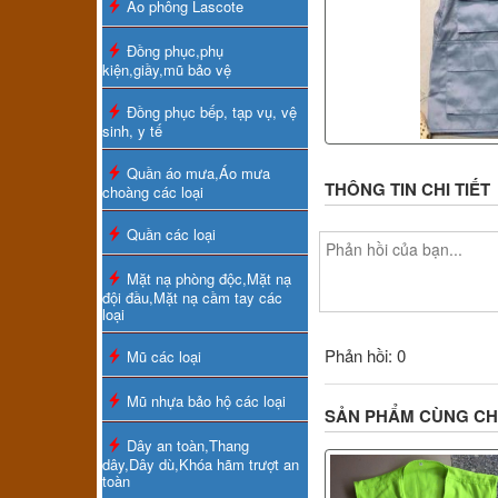
Áo phông Lascote
Đồng phục,phụ
kiện,giầy,mũ bảo vệ
Đồng phục bếp, tạp vụ, vệ
sinh, y tế
Quần áo mưa,Áo mưa
THÔNG TIN CHI TIẾT
choàng các loại
Quần các loại
Mặt nạ phòng độc,Mặt nạ
đội đầu,Mặt nạ cầm tay các
loại
Phản hồi: 0
Mũ các loại
Mũ nhựa bảo hộ các loại
SẢN PHẨM CÙNG C
Dây an toàn,Thang
dây,Dây dù,Khóa hãm trượt an
toàn