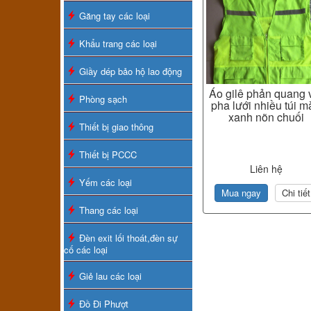
Găng tay các loại
Khẩu trang các loại
Giầy dép bảo hộ lao động
Áo gilê phản quang 
Phòng sạch
pha lưới nhiều túi m
xanh nõn chuối
Thiết bị giao thông
Thiết bị PCCC
Liên hệ
Yếm các loại
Mua ngay
Chi tiết
Thang các loại
Đèn exit lối thoát,đèn sự
cố các loại
Giẻ lau các loại
Đồ Đi Phượt