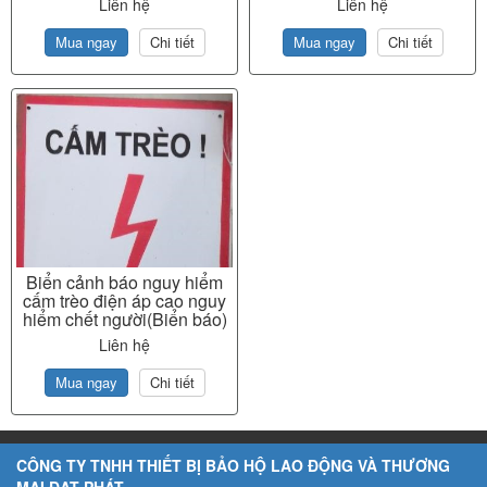
Liên hệ
Liên hệ
Mua ngay
Chi tiết
Mua ngay
Chi tiết
Biển cảnh báo nguy hiểm
cấm trèo điện áp cao nguy
hiểm chết người(Biển báo)
Liên hệ
Mua ngay
Chi tiết
CÔNG TY TNHH THIẾT BỊ BẢO HỘ LAO ĐỘNG VÀ THƯƠNG
MẠI ĐẠT PHÁT