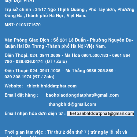
Trụ sở chính : 34/17 Ngõ Thịnh Quang , Phố Tây Sơn, Phường
Đống Đa ,Thành phố Hà Nội , Việt Nam.
MST: 0103171670
Văn Phòng Giao Dịch : Số 281 Lê Duẩn - Phường Nguyễn Du-
Quận Hai Bà Trưng -Thành phố Hà Nội-
Việt Nam.
Điện Thoại: 024. 3941.0609 - Ms Hoa 0904.500.183
- 0961 864
780
- 038.636.0474 (ĐT / Zalo)
Điện Thoại: 024. 3941.1035 – Mr Thắng 0936.205.869 -
039.308.1974 (ĐT / Zalo)
Website:
thietbibhlddatphat.com
Email đặt hàng :
baoholaodongdatphat@gmail.com
thangbhld@gmail.com
Email nhận hóa đơn điện tử :
ketoanbhlddatphat@gmail.com
Thời gian làm việc : Từ thứ 2 đến thứ 7 ( trừ ngày lễ ,tết và