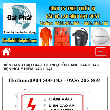
Toggl
naviga
BIỂN CẢNH BÁO GIAO THÔNG,BIỂN CẢNH CẢNH BÁO
ĐIỆN NGUY HIỂM CÁC LOẠI