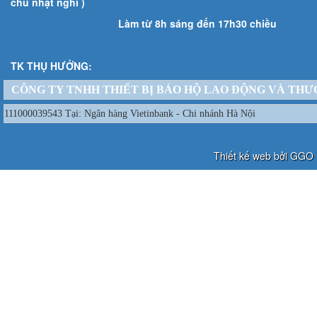
chủ nhật nghỉ )
Làm từ 8h sáng đến 17h30 chiều
TK THỤ HƯỞNG:
CÔNG TY TNHH THIẾT BỊ BẢO HỘ LAO ĐỘNG VÀ THƯ
111000039543 Tại: Ngân hàng Vietinbank - Chi nhánh Hà Nội
Thiết kế web bởi GGO