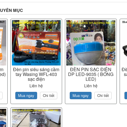
HUYÊN MỤC
ầm
Đèn pin siêu sáng cầm
ĐÈN PIN SẠC ĐIỆN
Đè
ed)
tay Wasing WFL-403
DP LED-9035 ( BÓNG
s
sạc điện
LED)
Liên hệ
Liên hệ
Mua ngay
Chi tiết
Mua ngay
Chi tiết