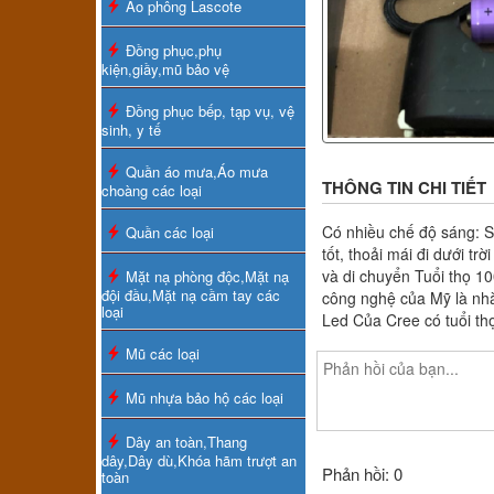
Áo phông Lascote
Đồng phục,phụ
kiện,giầy,mũ bảo vệ
Đồng phục bếp, tạp vụ, vệ
sinh, y tế
Quần áo mưa,Áo mưa
THÔNG TIN CHI TIẾT
choàng các loại
Có nhiều chế độ sáng: 
Quần các loại
tốt, thoải mái đi dưới 
và di chuyển Tuổi thọ 1
Mặt nạ phòng độc,Mặt nạ
đội đầu,Mặt nạ cầm tay các
công nghệ của Mỹ là nhà
loại
Led Của Cree có tuổi th
Mũ các loại
Mũ nhựa bảo hộ các loại
Dây an toàn,Thang
dây,Dây dù,Khóa hãm trượt an
Phản hồi: 0
toàn