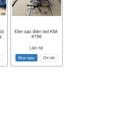
ội
Đèn sạc điện led KM-
g
8796
Liên hệ
Mua ngay
Chi tiết