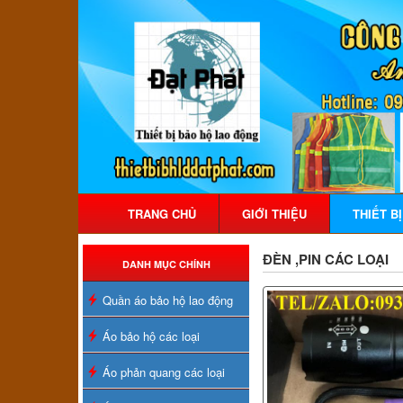
TRANG CHỦ
GIỚI THIỆU
THIẾT B
ĐÈN ,PIN CÁC LOẠI
DANH MỤC CHÍNH
Quần áo bảo hộ lao động
Áo bảo hộ các loại
Áo phản quang các loại