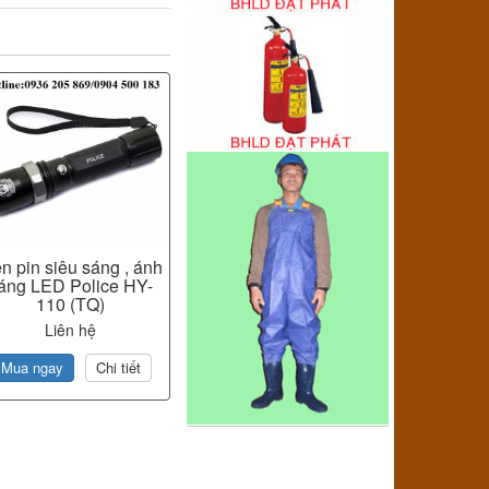
n pin siêu sáng , ánh
áng LED Police HY-
110 (TQ)
Liên hệ
Mua ngay
Chi tiết