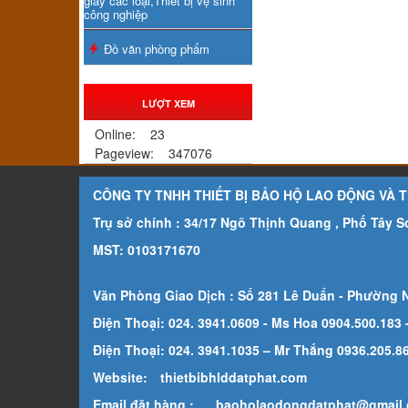
giấy các loại,Thiết bị vệ sinh
công nghiệp
Đồ văn phòng phẩm
LƯỢT XEM
Online:
23
Pageview:
347076
CÔNG TY TNHH THIẾT BỊ BẢO HỘ LAO ĐỘNG VÀ 
Trụ sở chính : 34/17 Ngõ Thịnh Quang , Phố Tây 
MST: 0103171670
Văn Phòng Giao Dịch : Số 281 Lê Duẩn - Phường 
Điện Thoại: 024. 3941.0609 - Ms Hoa 0904.500.183
Điện Thoại: 024. 3941.1035 – Mr Thắng 0936.205.869
Website:
thietbibhlddatphat.com
Email đặt hàng :
baoholaodongdatphat@gmail