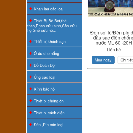
Khăn lau các loại
Thiết Bị Bể Bơi,thể
thao,Phao cứu sinh,Sào cứu
hộ,Ghế cứu hộ...
Đèn soi lò/Đèn pin đ
đầu sạc điện chốn
Thiết bị khách sạn
nước ML 60 -20H
Liên hệ
Ô dù che nắng
Mua ngay
Chi tiết
Đồ Đoàn Đội
Ủng các loại
Kính bảo hộ
Thiết bị chống ồn
Thiết bị cách điện
Đèn ,Pin các loại