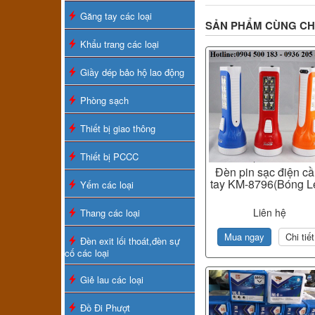
Găng tay các loại
SẢN PHẨM CÙNG C
Khẩu trang các loại
Giầy dép bảo hộ lao động
Phòng sạch
Thiết bị giao thông
Thiết bị PCCC
Đèn pin sạc điện c
tay KM-8796(Bóng L
Yếm các loại
Liên hệ
Thang các loại
Mua ngay
Chi tiết
Đèn exit lối thoát,đèn sự
cố các loại
Giẻ lau các loại
Đồ Đi Phượt