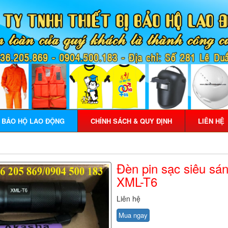
Ị BẢO HỘ LAO ĐỘNG
CHÍNH SÁCH & QUY ĐỊNH
LIÊN HỆ
Đèn pin sạc siêu s
XML-T6
Liên hệ
Mua ngay