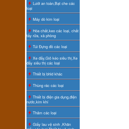
Lưới an toàn,Bạt che các
loại
Máy dò kim loại
Hóa chất,keo các loại, chất
tẩy rửa, xà phòng
Túi Đựng đồ các loại
Xe đẩy,Giỏ kéo siêu thị,Xe
đẩy siêu thị các loại
Thiết bị bhld khác
Thùng rác các loại
Thiết bị điện gia dụng,điện
nước,kim khí
Thảm các loại
Giấy lau vệ sinh ,Khăn