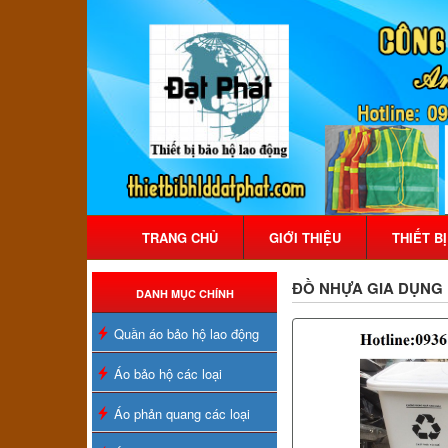
TRANG CHỦ
GIỚI THIỆU
THIẾT B
ĐỒ NHỰA GIA DỤNG
DANH MỤC CHÍNH
Quần áo bảo hộ lao động
Áo bảo hộ các loại
Áo phản quang các loại