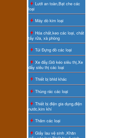
Lưới an toàn,Bạt che các
loại
Máy dò kim loại
Hóa chất,keo các loại, chất
tẩy rửa, xà phòng
Túi Đựng đồ các loại
Xe đẩy,Giỏ kéo siêu thị,Xe
đẩy siêu thị các loại
Thiết bị bhld khác
Thùng rác các loại
Thiết bị điện gia dụng,điện
nước,kim khí
Thảm các loại
Giấy lau vệ sinh ,Khăn