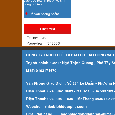
giấy các loại,Thiết bị vệ sinh
công nghiệp
Đồ văn phòng phẩm
LƯỢT XEM
Online:
42
Pageview:
348003
CÔNG TY TNHH THIẾT BỊ BẢO HỘ LAO ĐỘNG VÀ 
Trụ sở chính : 34/17 Ngõ Thịnh Quang , Phố Tây 
MST: 0103171670
Văn Phòng Giao Dịch : Số 281 Lê Duẩn - Phường 
Điện Thoại: 024. 3941.0609 - Ms Hoa 0904.500.183
Điện Thoại: 024. 3941.1035 – Mr Thắng 0936.205.869
Website:
thietbibhlddatphat.com
Email đặt hàng :
baoholaodongdatphat@gmail