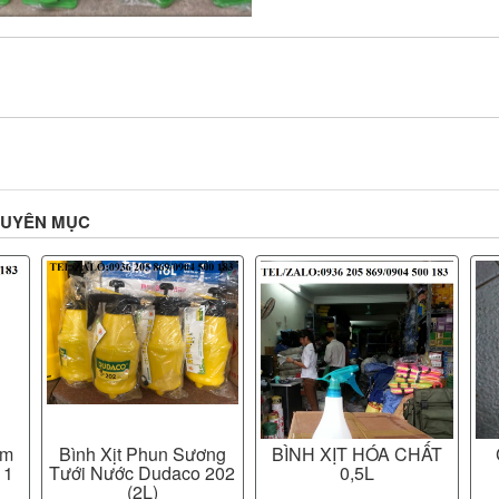
HUYÊN MỤC
èm
Bình Xịt Phun Sương
BÌNH XỊT HÓA CHẤT
 1
Tưới Nước Dudaco 202
0,5L
(2L)