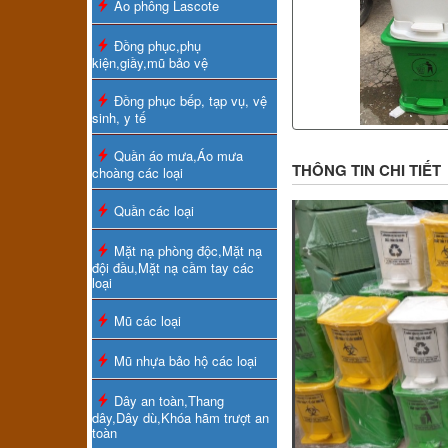
Áo phông Lascote
Đồng phục,phụ
kiện,giầy,mũ bảo vệ
Đồng phục bếp, tạp vụ, vệ
sinh, y tế
Quần áo mưa,Áo mưa
THÔNG TIN CHI TIẾT
choàng các loại
Quần các loại
Mặt nạ phòng độc,Mặt nạ
đội đầu,Mặt nạ cầm tay các
loại
Mũ các loại
Mũ nhựa bảo hộ các loại
Dây an toàn,Thang
dây,Dây dù,Khóa hãm trượt an
toàn