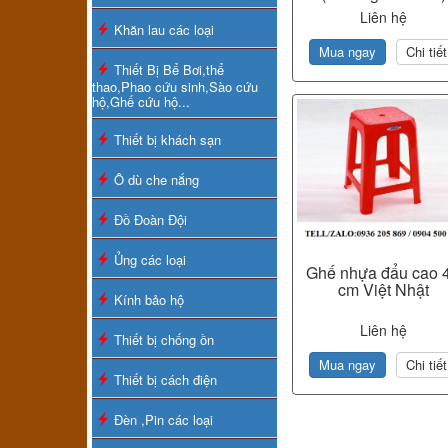
Liên hệ
Khăn lau các loại
Mua ngay
Chi tiết
Thiết Bị Bể Bơi,thể
thao,Phao cứu sinh,Sào cứu
hộ,Ghế cứu hộ...
Thiết bị khách sạn
Ô dù che nắng
Đồ Đoàn Đội
Ủng các loại
Ghế nhựa đẩu cao 
cm Việt Nhật
Kính bảo hộ
Liên hệ
Thiết bị chống ồn
Mua ngay
Chi tiết
Thiết bị cách điện
Đèn ,Pin các loại