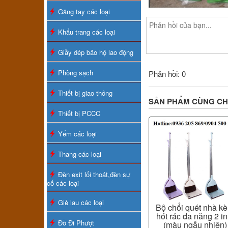
Găng tay các loại
Khẩu trang các loại
Giầy dép bảo hộ lao động
Phòng sạch
Phản hồi: 0
Thiết bị giao thông
SẢN PHẨM CÙNG C
Thiết bị PCCC
Yếm các loại
Thang các loại
Đèn exit lối thoát,đèn sự
cố các loại
Giẻ lau các loại
Bộ chổi quét nhà k
hót rác đa năng 2 in
Đồ Đi Phượt
(màu ngẫu nhiên)