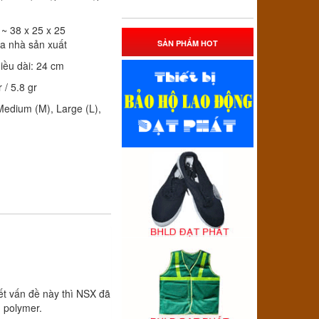
 ~ 38 x 25 x 25
a nhà sản xuất
SẢN PHẨM HOT
iều dài: 24 cm
 / 5.8 gr
 Medium (M), Large (L),
ết vấn đề này thì NSX đã
 polymer.