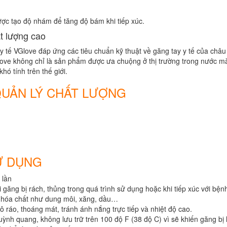
ợc tạo độ nhám để tăng độ bám khi tiếp xúc.
t lượng cao
 tế VGlove đáp ứng các tiêu chuẩn kỹ thuật về găng tay y tế của châ
love không chỉ là sản phẩm được ưa chuộng ở thị trường trong nước m
khó tính trên thế giới.
QUẢN LÝ CHẤT LƯỢNG
Ử DỤNG
 lần
 găng bị rách, thủng trong quá trình sử dụng hoặc khi tiếp xúc với bện
i hóa chất như dung môi, xăng, dầu…
ô ráo, thoáng mát, tránh ánh nắng trực tiếp và nhiệt độ cao.
ỳnh quang, không lưu trữ trên 100 độ F (38 độ C) vì sẽ khiến găng bị