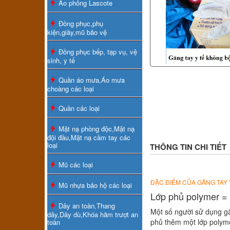
Áo phông Lascote
Đồng phục,phụ
kiện,giầy,mũ bảo vệ
Đồng phục bếp, tạp vụ, vệ
sinh, y tế
Quần áo mưa,Áo mưa
choàng các loại
Quần các loại
Mặt nạ phòng độc,Mặt nạ
đội đầu,Mặt nạ cầm tay các
loại
THÔNG TIN CHI TIẾT
Mũ các loại
ĐẶC ĐIỂM CỦA GĂNG TAY
Mũ nhựa bảo hộ các loại
Lớp phủ polymer =
Dây an toàn,Thang
Một số người sử dụng gă
dây,Dây dù,Khóa hãm trượt an
phủ thêm một lớp polym
toàn