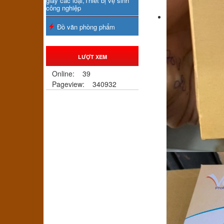
giấy các loại,Thiết bị vệ sinh
công nghiệp
Đồ văn phòng phẩm
LƯỢT XEM
Online:
39
Pageview:
340932