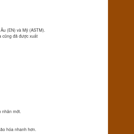
u Âu (EN) và Mỹ (ASTM).
à cũng đã được xuất
h nhân mới.
 lão hóa nhanh hơn.