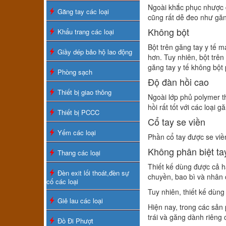
Ngoài khắc phục nhược đ
Găng tay các loại
cũng rất dễ đeo như găn
Không bột
Khẩu trang các loại
Bột trên găng tay y tế m
Giầy dép bảo hộ lao động
hơn. Tuy nhiên, bột trê
găng tay y tế không bột 
Phòng sạch
Độ đàn hồi cao
Thiết bị giao thông
Ngoài lớp phủ polymer t
hồi rất tốt với các loại
Thiết bị PCCC
Cổ tay se viền
Yếm các loại
Phần cổ tay được se viề
Không phân biệt tay
Thang các loại
Thiết kế dùng được cả ha
Đèn exit lối thoát,đèn sự
chuyền, bao bì và nhân cô
cố các loại
Tuy nhiên, thiết kế dùng
Giẻ lau các loại
Hiện nay, trong các sản 
trái và găng dành riêng 
Đồ Đi Phượt