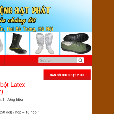
BẢN ĐỒ BHLD ĐẠT PHÁT
bột Latex
r)
m.Thương hiệu
 đôi) / hộp – 10 hộp /