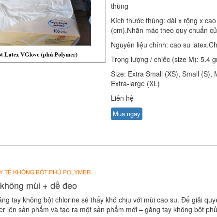
thùng
Kích thước thùng: dài x rộng x cao
(cm).Nhãn mác theo quy chuẩn củ
Nguyên liệu chính: cao su latex.Ch
Trọng lượng / chiếc (size M): 5.4 gr
Size: Extra Small (XS), Small (S),
Extra-large (XL)
Liên hệ
Mua ngay
 Y TẾ KHÔNG BỘT PHỦ POLYMER
 không mùi + dễ đeo
ng tay không bột chlorine sẽ thấy khó chịu với mùi cao su. Để giải quy
er lên sản phẩm và tạo ra một sản phẩm mới – găng tay không bột phủ