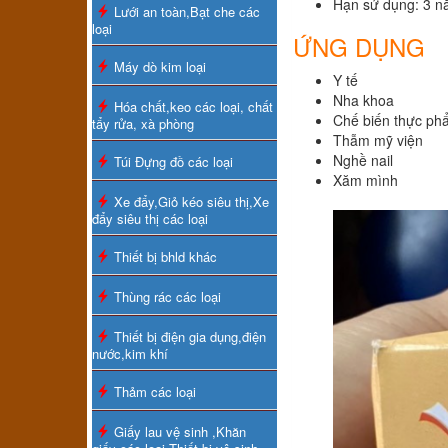
Hạn sử dụng: 3 nă
Lưới an toàn,Bạt che các
loại
ỨNG DỤNG
Máy dò kim loại
Y tế
Nha khoa
Hóa chất,keo các loại, chất
Chế biến thực ph
tẩy rửa, xà phòng
Thẫm mỹ viện
Nghề nail
Túi Đựng đồ các loại
Xăm mình
Xe đẩy,Giỏ kéo siêu thị,Xe
đẩy siêu thị các loại
Thiết bị bhld khác
Thùng rác các loại
Thiết bị điện gia dụng,điện
nước,kim khí
Thảm các loại
Giấy lau vệ sinh ,Khăn