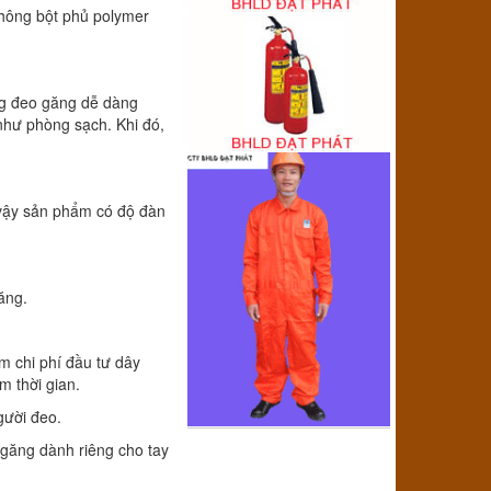
không bột phủ polymer
ụng đeo găng dễ dàng
như phòng sạch. Khi đó,
ì vậy sản phẩm có độ đàn
ăng.
m chi phí đầu tư dây
m thời gian.
gười đeo.
i găng dành riêng cho tay