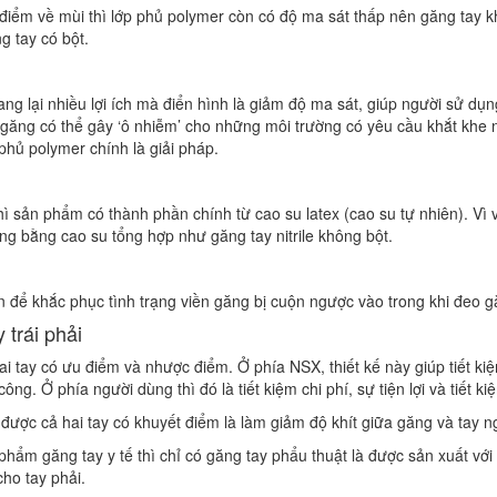
iểm về mùi thì lớp phủ polymer còn có độ ma sát thấp nên găng tay 
g tay có bột.
ang lại nhiều lợi ích mà điển hình là giảm độ ma sát, giúp người sử d
n găng có thể gây ‘ô nhiễm’ cho những môi trường có yêu cầu khắt khe 
phủ polymer chính là giải pháp.
hì sản phẩm có thành phần chính từ cao su latex (cao su tự nhiên). V
 găng bằng cao su tổng hợp như găng tay nitrile không bột.
n để khắc phục tình trạng viền găng bị cuộn ngược vào trong khi đeo g
 trái phải
i tay có ưu điểm và nhược điểm. Ở phía NSX, thiết kế này giúp tiết kiệ
ng. Ở phía người dùng thì đó là tiết kiệm chi phí, sự tiện lợi và tiết kiệ
 được cả hai tay có khuyết điểm là làm giảm độ khít giữa găng và tay n
phẩm găng tay y tế thì chỉ có găng tay phẩu thuật là được sản xuất vớ
cho tay phải.