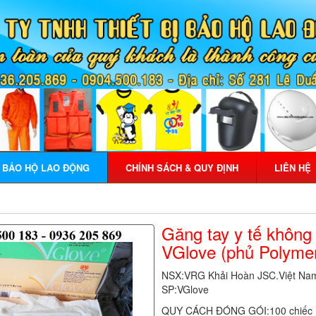
Ị BẢO HỘ LAO ĐỘNG
CHÍNH SÁCH & QUY ĐỊNH
LIÊN HỆ
Găng tay y tế không 
VGlove (phủ Polyme
NSX:VRG Khải Hoàn JSC.Việt Na
SP:VGlove
QUY CÁCH ĐÓNG GÓI:100 chiếc (50