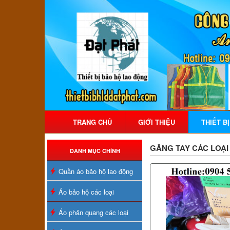
TRANG CHỦ
GIỚI THIỆU
THIẾT B
GĂNG TAY CÁC LOẠI
DANH MỤC CHÍNH
Quần áo bảo hộ lao động
Áo bảo hộ các loại
Áo phản quang các loại