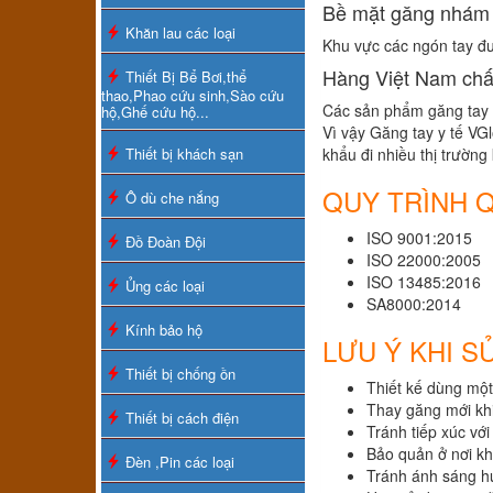
Bề mặt găng nhám
Khăn lau các loại
Khu vực các ngón tay đư
Hàng Việt Nam chấ
Thiết Bị Bể Bơi,thể
thao,Phao cứu sinh,Sào cứu
Các sản phẩm găng tay y
hộ,Ghế cứu hộ...
Vì vậy Găng tay y tế VG
Thiết bị khách sạn
khẩu đi nhiều thị trường 
QUY TRÌNH 
Ô dù che nắng
ISO 9001:2015
Đồ Đoàn Đội
ISO 22000:2005
ISO 13485:2016
Ủng các loại
SA8000:2014
Kính bảo hộ
LƯU Ý KHI S
Thiết bị chống ồn
Thiết kế dùng một
Thay găng mới khi
Thiết bị cách điện
Tránh tiếp xúc vớ
Bảo quản ở nơi kh
Đèn ,Pin các loại
Tránh ánh sáng hu