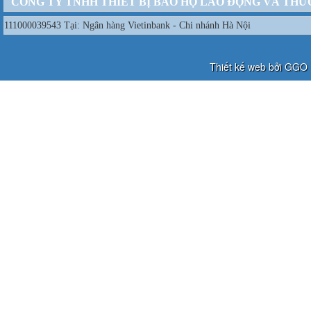
CÔNG TY TNHH THIẾT BỊ BẢO HỘ LAO ĐỘNG VÀ THƯ
111000039543 Tại: Ngân hàng Vietinbank - Chi nhánh Hà Nội
Thiết kế web bởi GGO