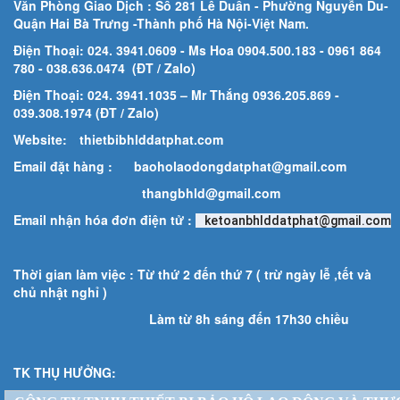
Văn Phòng Giao Dịch : Số 281 Lê Duẩn - Phường Nguyễn Du-
Quận Hai Bà Trưng -Thành phố Hà Nội-
Việt Nam.
Điện Thoại: 024. 3941.0609 - Ms Hoa 0904.500.183
- 0961 864
780
- 038.636.0474 (ĐT / Zalo)
Điện Thoại: 024. 3941.1035 – Mr Thắng 0936.205.869 -
039.308.1974 (ĐT / Zalo)
Website:
thietbibhlddatphat.com
Email đặt hàng :
baoholaodongdatphat@gmail.com
thangbhld@gmail.com
Email nhận hóa đơn điện tử :
ketoanbhlddatphat@gmail.com
Thời gian làm việc : Từ thứ 2 đến thứ 7 ( trừ ngày lễ ,tết và
chủ nhật nghỉ )
Làm từ 8h sáng đến 17h30 chiều
TK THỤ HƯỞNG: