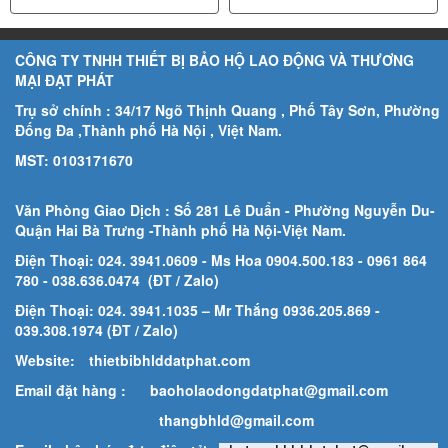
CÔNG TY TNHH THIẾT BỊ BẢO HỘ LAO ĐỘNG VÀ THƯƠNG
MẠI ĐẠT PHÁT
Trụ sở chính : 34/17 Ngõ Thịnh Quang , Phố Tây Sơn, Phường
Đống Đa ,Thành phố Hà Nội , Việt Nam.
MST: 0103171670
Văn Phòng Giao Dịch : Số 281 Lê Duẩn - Phường Nguyễn Du-
Quận Hai Bà Trưng -Thành phố Hà Nội-
Việt Nam.
Điện Thoại: 024. 3941.0609 - Ms Hoa 0904.500.183
- 0961 864
780
- 038.636.0474 (ĐT / Zalo)
Điện Thoại: 024. 3941.1035 – Mr Thắng 0936.205.869 -
039.308.1974 (ĐT / Zalo)
Website:
thietbibhlddatphat.com
Email đặt hàng :
baoholaodongdatphat@gmail.com
thangbhld@gmail.com