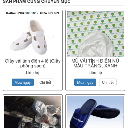
SẢN PHẨM CÙNG CHUYÊN MỤC
Giầy vải tĩnh điện 4 lỗ (Giầy
MŨ VẢI TĨNH ĐIỆN NỮ
phòng sạch)
MÀU TRẮNG , XANH
Liên hệ
Liên hệ
Mua ngay
Chi tiết
Mua ngay
Chi tiết