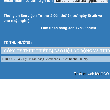
Email nhận hóa đơn điện tử :
ketoanbhlddatphat@gmail.com
Thời gian làm việc : Từ thứ 2 đến thứ 7 ( trừ ngày lễ ,tết và
chủ nhật nghỉ )
Làm từ 8h sáng đến 17h30 chiều
TK THỤ HƯỞNG:
CÔNG TY TNHH THIẾT BỊ BẢO HỘ LAO ĐỘNG VÀ THƯ
111000039543 Tại: Ngân hàng Vietinbank - Chi nhánh Hà Nội
Thiết kế web bởi GGO