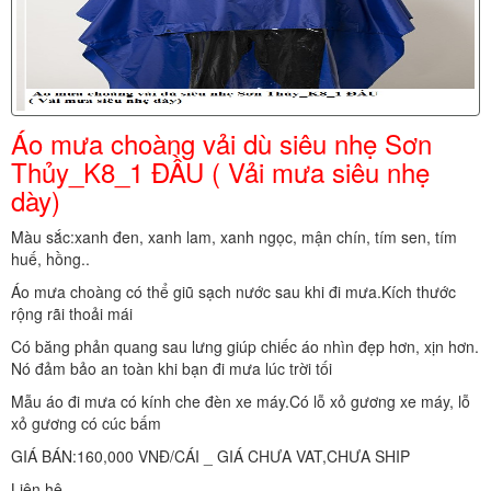
Áo mưa choàng vải dù siêu nhẹ Sơn
Thủy_K8_1 ĐẦU ( Vải mưa siêu nhẹ
dày)
Màu sắc:xanh đen, xanh lam, xanh ngọc, mận chín, tím sen, tím
huế, hồng..
Áo mưa choàng có thể giũ sạch nước sau khi đi mưa.Kích thước
rộng rãi thoải mái
Có băng phản quang sau lưng giúp chiếc áo nhìn đẹp hơn, xịn hơn.
Nó đảm bảo an toàn khi bạn đi mưa lúc trời tối
Mẫu áo đi mưa có kính che đèn xe máy.Có lỗ xỏ gương xe máy, lỗ
xỏ gương có cúc bấm
GIÁ BÁN:160,000 VNĐ/CÁI _ GIÁ CHƯA VAT,CHƯA SHIP
Liên hệ