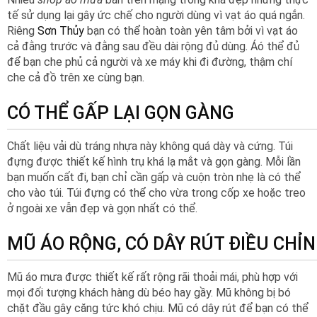
tế sử dụng lại gây ức chế cho người dùng vì vạt áo quá ngắn.
Riêng
Sơn Thủy
bạn có thể hoàn toàn yên tâm bởi vì vạt áo
cả đằng trước và đằng sau đều dài rộng đủ dùng. Áó thể đủ
để bạn che phủ cả người và xe máy khi đi đường, thậm chí
che cả đồ trên xe cùng bạn.
CÓ THỂ GẤP LẠI GỌN GÀNG
Chất liệu vải dù tráng nhựa này không quá dày và cứng. Túi
đựng được thiết kế hình trụ khá lạ mắt và gọn gàng. Mỗi lần
bạn muốn cất đi, bạn chỉ cần gấp và cuộn tròn nhẹ là có thể
cho vào túi. Túi đựng có thể cho vừa trong cốp xe hoặc treo
ở ngoài xe vẫn đẹp và gọn nhất có thể.
MŨ ÁO RỘNG, CÓ DÂY RÚT ĐIỀU CHỈ
Mũ áo mưa được thiết kế rất rộng rãi thoải mái, phù hợp với
mọi đối tượng khách hàng dù béo hay gầy. Mũ không bị bó
chặt đầu gây căng tức khó chịu. Mũ có dây rút để bạn có thể