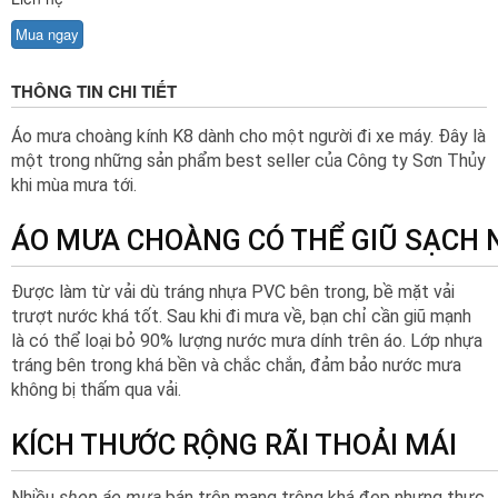
Mua ngay
THÔNG TIN CHI TIẾT
Áo mưa choàng kính K8 dành cho một người đi xe máy. Đây là
một trong những sản phẩm best seller của Công ty Sơn Thủy
khi mùa mưa tới.
ÁO MƯA CHOÀNG CÓ THỂ GIŨ SẠCH 
Được làm từ vải dù tráng nhựa PVC bên trong, bề mặt vải
trượt nước khá tốt. Sau khi đi mưa về, bạn chỉ cần giũ mạnh
là có thể loại bỏ 90% lượng nước mưa dính trên áo. Lớp nhựa
tráng bên trong khá bền và chắc chắn, đảm bảo nước mưa
không bị thấm qua vải.
KÍCH THƯỚC RỘNG RÃI THOẢI MÁI
Nhiều
shop áo mưa
bán trên mạng trông khá đẹp nhưng thực