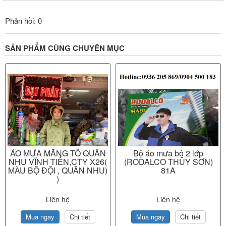
Phản hồi: 0
SẢN PHẨM CÙNG CHUYÊN MỤC
ÁO MƯA MĂNG TÔ QUÂN
Bộ áo mưa bộ 2 lớp
NHU VĨNH TIẾN,CTY X26(
(RODALCO THỦY SƠN)
MÀU BỘ ĐỘI , QUÂN NHU)
81A
)
Liên hệ
Liên hệ
Mua ngay
Chi tiết
Mua ngay
Chi tiết