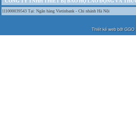
CÔNG TY TNHH THIẾT BỊ BẢO HỘ LAO ĐỘNG VÀ THƯ
111000039543 Tại: Ngân hàng Vietinbank - Chi nhánh Hà Nội
Thiết kế web bởi GGO