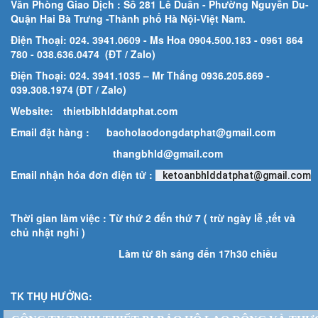
Văn Phòng Giao Dịch : Số 281 Lê Duẩn - Phường Nguyễn Du-
Quận Hai Bà Trưng -Thành phố Hà Nội-
Việt Nam.
Điện Thoại: 024. 3941.0609 - Ms Hoa 0904.500.183
- 0961 864
780
- 038.636.0474 (ĐT / Zalo)
Điện Thoại: 024. 3941.1035 – Mr Thắng 0936.205.869 -
039.308.1974 (ĐT / Zalo)
Website:
thietbibhlddatphat.com
Email đặt hàng :
baoholaodongdatphat@gmail.com
thangbhld@gmail.com
Email nhận hóa đơn điện tử :
ketoanbhlddatphat@gmail.com
Thời gian làm việc : Từ thứ 2 đến thứ 7 ( trừ ngày lễ ,tết và
chủ nhật nghỉ )
Làm từ 8h sáng đến 17h30 chiều
TK THỤ HƯỞNG: