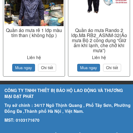
Quần áo mưa rẻ 1 lớp màu
Quần áo mưa Rando 2
tím than ( không hộp )
lớp.Mã RB2_ASNM-32(Áo
mưa Bộ 2 công dụng “Giữ
ấm khi lạnh, che chở khi
mưa”)
Liên hệ
Liên hệ
Mua ngay
Chi tiết
Mua ngay
Chi tiết
CÔNG TY TNHH THIẾT BỊ BẢO HỘ LAO ĐỘNG VÀ THƯƠNG
MẠI ĐẠT PHÁT
Trụ sở chính : 34/17 Ngõ Thịnh Quang , Phố Tây Sơn, Phường
Đống Đa ,Thành phố Hà Nội , Việt Nam.
MST: 0103171670