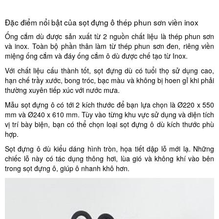
Đặc điểm nổi bật của sọt đựng ô thép phun sơn viền inox
Ống cắm dù được sản xuất từ 2 nguồn chất liệu là thép phun sơn
và inox. Toàn bộ phần thân làm từ thép phun sơn đen, riêng viền
miệng ống cắm và đáy ống cắm ô dù được chế tạo từ Inox.
Với chất liệu cấu thành tốt, sọt đựng dù có tuổi thọ sử dụng cao,
hạn chế trầy xước, bong tróc, bạc màu và không bị hoen gỉ khi phải
thường xuyên tiếp xúc với nước mưa.
Mẫu sọt đựng ô có tới 2 kích thước để bạn lựa chọn là Ø220 x 550
mm và Ø240 x 610 mm. Tùy vào từng khu vực sử dụng và diện tích
vị trí bày biện, bạn có thể chọn loại sọt đựng ô dù kích thước phù
hợp.
Sọt đựng ô dù kiểu dáng hình tròn, họa tiết dập lỗ mới lạ. Những
chiếc lỗ này có tác dụng thông hơi, lùa gió và không khí vào bên
trong sọt đựng ô, giúp ô nhanh khô hơn.