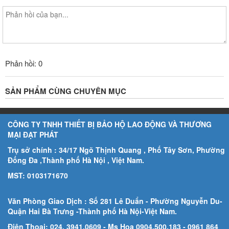
Phản hồi: 0
SẢN PHẨM CÙNG CHUYÊN MỤC
CÔNG TY TNHH THIẾT BỊ BẢO HỘ LAO ĐỘNG VÀ THƯƠNG
MẠI ĐẠT PHÁT
Trụ sở chính : 34/17 Ngõ Thịnh Quang , Phố Tây Sơn, Phường
Đống Đa ,Thành phố Hà Nội , Việt Nam.
MST: 0103171670
Văn Phòng Giao Dịch : Số 281 Lê Duẩn - Phường Nguyễn Du-
Quận Hai Bà Trưng -Thành phố Hà Nội-
Việt Nam.
Điện Thoại: 024. 3941.0609 - Ms Hoa 0904.500.183
- 0961 864