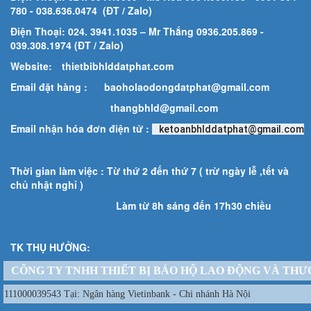
780
- 038.636.0474 (ĐT / Zalo)
Điện Thoại: 024. 3941.1035 – Mr Thắng 0936.205.869 -
039.308.1974 (ĐT / Zalo)
Website:
thietbibhlddatphat.com
Email đặt hàng :
baoholaodongdatphat@gmail.com
thangbhld@gmail.com
Email nhận hóa đơn điện tử :
ketoanbhlddatphat@gmail.com
Thời gian làm việc : Từ thứ 2 đến thứ 7 ( trừ ngày lễ ,tết và
chủ nhật nghỉ )
Làm từ 8h sáng đến 17h30 chiều
TK THỤ HƯỞNG:
CÔNG TY TNHH THIẾT BỊ BẢO HỘ LAO ĐỘNG VÀ THƯ
111000039543 Tại: Ngân hàng Vietinbank - Chi nhánh Hà Nội