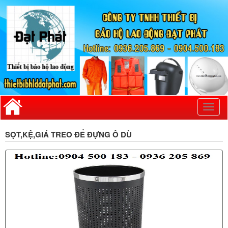
Toggl
naviga
SỌT,KỆ,GIÁ TREO ĐỂ ĐỰNG Ô DÙ