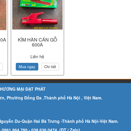
00A
KÌM HÀN CÁN GỖ
600A
Liên hệ
Mua ngay
Chi tiết
THƯƠNG MẠI ĐẠT PHÁT
Sơn, Phường Đống Đa ,Thành phố Hà Nội , Việt Nam.
Nguyễn Du-Quận Hai Bà Trưng -Thành phố Hà Nội-
Việt Nam.
- 0961 864 780
- 038.636.0474 (ĐT / Zalo)