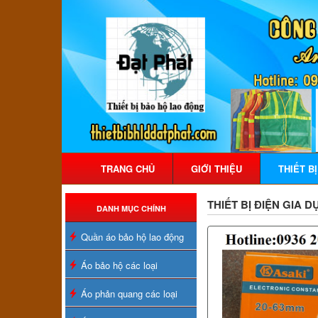
TRANG CHỦ
GIỚI THIỆU
THIẾT B
THIẾT BỊ ĐIỆN GIA 
DANH MỤC CHÍNH
Quần áo bảo hộ lao động
Áo bảo hộ các loại
Áo phản quang các loại