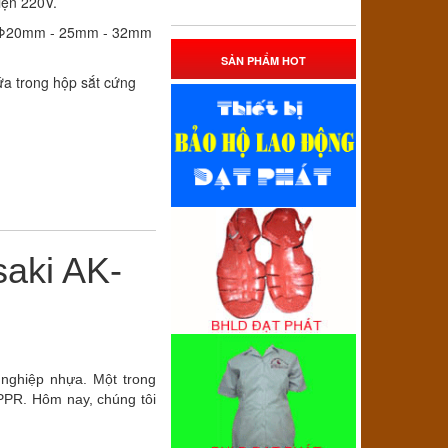
iện 220V.
h Φ20mm - 25mm - 32mm
SẢN PHẨM HOT
ứa trong hộp sắt cứng
saki AK-
nghiệp nhựa. Một trong
 PPR. Hôm nay, chúng tôi