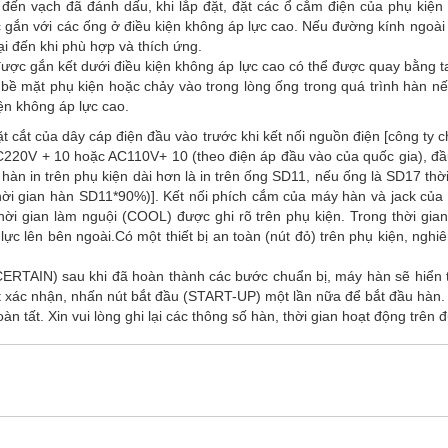
đến vạch đã đánh dấu, khi lắp đặt, đặt các ổ cắm điện của phụ kiện 
 gắn với các ống ở điều kiện không áp lực cao. Nếu đường kính ngoài
ại đến khi phù hợp và thích ứng.
được gắn kết dưới điều kiện không áp lực cao có thể được quay bằng t
 bề mặt phụ kiện hoặc chảy vào trong lòng ống trong quá trình hàn n
iện không áp lực cao.
 cắt của dây cáp điện đầu vào trước khi kết nối nguồn điện [công ty 
C220V + 10 hoặc AC110V+ 10 (theo điện áp đầu vào của quốc gia), đầ
 hàn in trên phụ kiện dài hơn là in trên ống SD11, nếu ống là SD17 t
hời gian hàn SD11*90%)]. Kết nối phích cắm của máy hàn và jack của 
ời gian làm nguội (COOL) được ghi rõ trên phụ kiện. Trong thời gian
ực lên bên ngoài.Có một thiết bị an toàn (nút đỏ) trên phụ kiện, ngh
ERTAIN) sau khi đã hoàn thành các bước chuẩn bị, máy hàn sẽ hiển t
ất xác nhận, nhấn nút bắt đầu (START-UP) một lần nữa để bắt đầu hàn
àn tất. Xin vui lòng ghi lại các thông số hàn, thời gian hoạt động trên