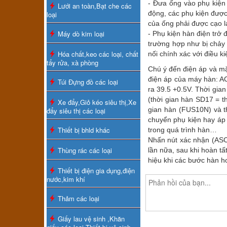
- Đưa ống vào phụ kiện 
Lưới an toàn,Bạt che các
động, các phụ kiện được
loại
của ống phải được cạo l
Máy dò kim loại
- Phụ kiện hàn điện trở 
trường hợp như bị chảy
Hóa chất,keo các loại, chất
nối chính xác với điều k
tẩy rửa, xà phòng
Chú ý đến điện áp và mặt
điện áp của máy hàn: A
Túi Đựng đồ các loại
ra 39.5 +0.5V. Thời gian
(thời gian hàn SD17 = t
Xe đẩy,Giỏ kéo siêu thị,Xe
gian hàn (FUS10N) và th
đẩy siêu thị các loại
chuyển phụ kiện hay áp l
Thiết bị bhld khác
trong quá trình hàn…
Nhấn nút xác nhận (ASC
Thùng rác các loại
lần nữa, sau khi hoàn t
hiệu khi các bước hàn ho
Thiết bị điện gia dụng,điện
nước,kim khí
Thảm các loại
Giấy lau vệ sinh ,Khăn