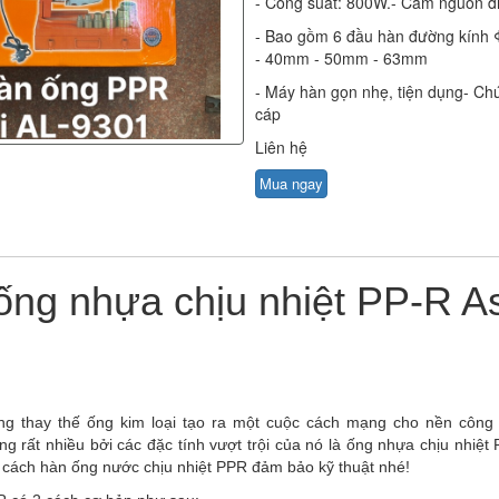
- Công suất: 800W.- Cắm nguồn đ
- Bao gồm 6 đầu hàn đường kín
- 40mm - 50mm - 63mm
- Máy hàn gọn nhẹ, tiện dụng- Ch
cáp
Liên hệ
Mua ngay
ng nhựa chịu nhiệt PP-R A
g thay thế ống kim loại tạo ra một cuộc cách mạng cho nền công 
g rất nhiều bởi các đặc tính vượt trội của nó là ống nhựa chịu nhiệt
ạn cách hàn ống nước chịu nhiệt PPR đảm bảo kỹ thuật nhé!