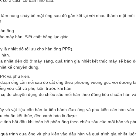
R có 2 cách cơ bản như sau:
t làm nóng chảy bề mặt ống sau đó gắn kết lại với nhau thành một mối
:
hàn ống.
ào máy hàn. Siết chặt bằng lục giác.
y là nhiệt độ tối ưu cho hàn ống PPR).
 hàn.
ia nhiệt đèn đỏ ở máy sáng, quá trình gia nhiệt kết thúc máy sẽ báo 
hiệt kế chuyên dụng.
PPR và phụ kiện.
i đoạn ống cần nối sau đó cắt ống theo phương vuông góc với đường t
ng vừa cắt và phụ kiện trước khi hàn.
cụ đo chuyên dụng đo chiều sâu mối hàn theo đúng tiêu chuẩn hàn và
.
áy và vật liệu cần hàn ta tiến hành đưa ống và phụ kiện cần hàn vào
tiêu chuẩn kết thúc, đèn xanh báo là được.
ợc tính bắt đầu khi toàn bộ phần ống theo chiều sâu của mối hàn và ph
 quá trình đưa ống và phụ kiện vào đầu hàn và quá trình gia nhiệt lu