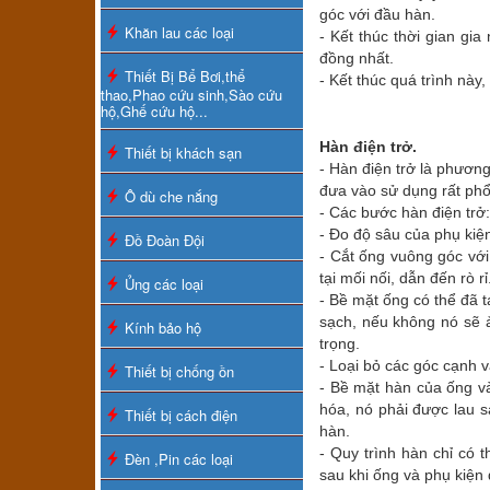
góc với đầu hàn.
Khăn lau các loại
- Kết thúc thời gian gia
đồng nhất.
Thiết Bị Bể Bơi,thể
- Kết thúc quá trình này
thao,Phao cứu sinh,Sào cứu
hộ,Ghế cứu hộ...
Hàn điện trở.
Thiết bị khách sạn
- Hàn điện trở là phươ
đưa vào sử dụng rất phổ
Ô dù che nắng
- Các bước hàn điện trở:
- Đo độ sâu của phụ kiệ
Đồ Đoàn Đội
- Cắt ống vuông góc vớ
tại mối nối, dẫn đến rò rỉ
Ủng các loại
- Bề mặt ống có thể đã t
sạch, nếu không nó sẽ 
Kính bảo hộ
trọng.
- Loại bỏ các góc cạnh 
Thiết bị chống ồn
- Bề mặt hàn của ống và
hóa, nó phải được lau s
Thiết bị cách điện
hàn.
- Quy trình hàn chỉ có 
Đèn ,Pin các loại
sau khi ống và phụ kiện 