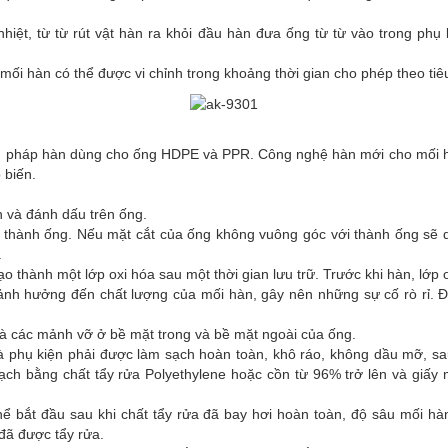
 nhiệt, từ từ rút vật hàn ra khỏi đầu hàn đưa ống từ từ vào trong ph
, mối hàn có thể được vi chỉnh trong khoảng thời gian cho phép theo ti
ng pháp hàn dùng cho ống HDPE và PPR. Công nghệ hàn mới cho mối 
 biến.
n và đánh dấu trên ống.
i thành ống. Nếu mặt cắt của ống không vuông góc với thành ống sẽ d
.
ạo thành một lớp oxi hóa sau một thời gian lưu trữ. Trước khi hàn, lớp
ảnh hưởng đến chất lượng của mối hàn, gây nên những sự cố rò rỉ. Đ
và các mảnh vỡ ở bề mặt trong và bề mặt ngoài của ống.
 phụ kiện phải được làm sạch hoàn toàn, khô ráo, không dầu mỡ, sau
ạch bằng chất tẩy rửa Polyethylene hoặc cồn từ 96% trở lên và giấy
thể bắt đầu sau khi chất tẩy rửa đã bay hơi hoàn toàn, độ sâu mối h
đã được tẩy rửa.