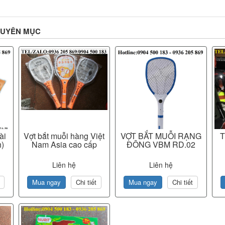
HUYÊN MỤC
ài
Vợt bắt muỗi hàng Việt
VỢT BẮT MUỖI RẠNG
T
h)
Nam Asia cao cấp
ĐÔNG VBM RD.02
0
Liên hệ
Liên hệ
Mua ngay
Chi tiết
Mua ngay
Chi tiết