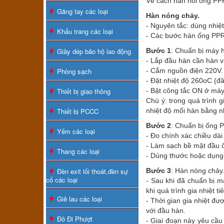
Về cách hàn nối ống PP
Găng tay các loại
Hàn nóng chảy.
- Nguyên tắc: dùng nhiệ
Khẩu trang các loại
- Các bước hàn ống PPR
Giầy dép bảo hộ lao động
Bước 1
: Chuẩn bị máy 
- Lắp đầu hàn cần hàn v
Phòng sạch
- Cắm nguồn điện 220V.
- Đặt nhiệt độ 260oC (đâ
Thiết bị giao thông
- Bật công tắc ON ở máy
Chú ý: trong quá trình g
Thiết bị PCCC
nhiệt độ mối hàn bằng n
Bước 2
: Chuẩn bị ống 
Yếm các loại
- Đo chính xác chiều dà
- Làm sạch bề mặt đầu ố
Thang các loại
- Dùng thước hoặc dụng 
Đèn exit lối thoát,đèn sự
Bước 3
: Hàn nóng chảy
cố các loại
- Sau khi đã chuẩn bị m
khi quá trình gia nhiệt 
Giẻ lau các loại
- Thời gian gia nhiệt đư
với đầu hàn.
Đồ Đi Phượt
- Giai đoạn này yêu cầu