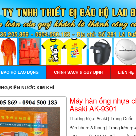
Ị BẢO HỘ LAO ĐỘNG
CHÍNH SÁCH & QUY ĐỊNH
LIÊN HỆ
DỤNG,ĐIỆN NƯỚC,KIM KHÍ
Máy hàn ống nhựa ch
Asaki AK-9301
Thương hiệu: Asaki | Trung Quốc
Bảo hành: 3 tháng | Trọng lượng: 