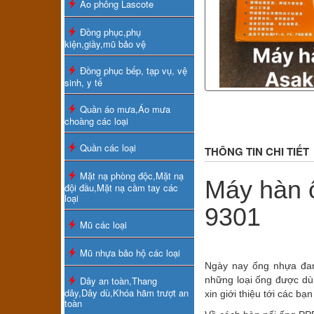
Áo phông Lascote
Đồng phục,phụ
kiện,giầy,mũ bảo vệ
Đồng phục bếp, tạp vụ, vệ
sinh, y tế
Quần áo mưa,Áo mưa
choàng các loại
Quần các loại
THÔNG TIN CHI TIẾT
Mặt nạ phòng độc,Mặt nạ
Máy hàn ố
đội đầu,Mặt nạ cầm tay các
loại
9301
Mũ các loại
Mũ nhựa bảo hộ các loại
Ngày nay ống nhựa đan
Dây an toàn,Thang
những loại ống được dùn
dây,Dây dù,Khóa hãm trượt an
xin giới thiệu tới các b
toàn