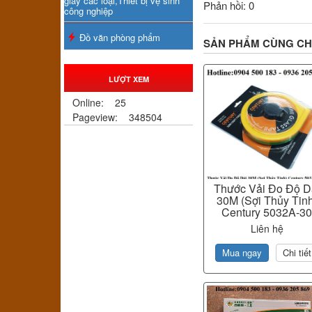
giấy các loại,Thiết bị vệ sinh
Phản hồi: 0
công nghiệp
Đồ văn phòng phẩm
SẢN PHẨM CÙNG C
LƯỢT XEM
Online:
25
Pageview:
348504
Thước Vải Đo Độ D
30M (Sợi Thủy Tin
Century 5032A-3
Liên hệ
Mua ngay
Chi tiết