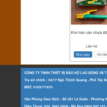
Kìm hàn cán nhựa 8
Liên hệ
Mua ngay
Chi tiết
CÔNG TY TNHH THIẾT BỊ BẢO HỘ LAO ĐỘNG VÀ 
Trụ sở chính : 34/17 Ngõ Thịnh Quang , Phố Tây 
MST: 0103171670
Văn Phòng Giao Dịch : Số 281 Lê Duẩn - Phường 
Điện Thoại: 024. 3941.0609 - Ms Hoa 0904.500.183