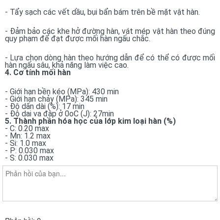
- Tẩy sạch các vết dầu, bụi bẩn bám trên bề mặt vật hàn.
- Đảm bảo các khe hở đường hàn, vát mép vật hàn theo đúng
quy phạm để đạt được mối hàn ngấu chắc.
- Lựa chọn dòng hàn theo hướng dẫn để có thể có được mối
hàn ngấu sâu, khả năng làm việc cao.
4. Cơ tính mối hàn
- Giới hạn bền kéo (MPa): 430 min
- Giới hạn chảy (MPa): 345 min
- Độ dãn dài (%): 17 min
- Độ dai va đập ở 0oC (J): 27min
5. Thành phần hóa học của lớp kim loại hàn (%)
- C: 0.20 max
- Mn: 1.2 max
- Si: 1.0 max
- P: 0.030 max
- S: 0.030 max