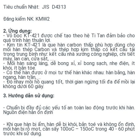
Tiêu chuẩn Nhật: JIS D4313
Đăng kiểm NK: KMW2
2. Ứng dụng:
- Vỏ bọc KT-421 được chế tạo theo hệ Ti Tan đảm bảo cho
quá trình hàn thuận lợi.
- Kim tín KT-421 là que hàn carbon thấp phù hợp dùng cho
mối hàn thép Carbon và thép hợp kim thấp có kết cấu tải
trọng trung bình như: kết cấu nhà xưởng công nghiệp, chi tiết
máy, lan can, cửa sắt, ….
- Mối hàn sáng láng, dễ bong xỉ, xỉ bong sạch, nhẹ điện, ít
khói, ít bắn tóe.
- Có thể hàn được ở mọi tư thế hàn khác nhau: hàn bằng, hàn
ngang, hàn trần, …
- Độ nhạy mồi hồ quang tốt, thời gian ngừng tối đa để mồi lại
không dưới 60 giây.
3. Hướng dẫn sử dụng:
- Chuẩn bị đầy đủ các yếu tố an toàn lao động trước khi hàn.
Nguồn điện hàn ổn định
- Khi que hàn bị ẩm, hàn dễ bị khói, bắn toé và không ổn định,
mối hàn bị rỗ mọt, cần sấy 100oC – 150oC trong 40 - 60 phút
trước khi sử dụng.