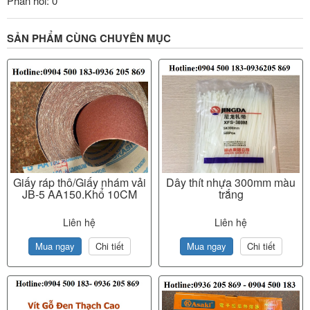
Phản hồi: 0
SẢN PHẨM CÙNG CHUYÊN MỤC
Giấy ráp thô/Giấy nhám vải
Dây thít nhựa 300mm màu
JB-5 AA150.Khổ 10CM
trắng
Liên hệ
Liên hệ
Mua ngay
Chi tiết
Mua ngay
Chi tiết