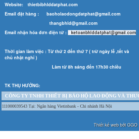
Website:
thietbibhlddatphat.com
Email đặt hàng :
baoholaodongdatphat@gmail.com
thangbhld@gmail.com
Email nhận hóa đơn điện tử :
ketoanbhlddatphat@gmail.com
Thời gian làm việc : Từ thứ 2 đến thứ 7 ( trừ ngày lễ ,tết và
chủ nhật nghỉ )
Làm từ 8h sáng đến 17h30 chiều
TK THỤ HƯỞNG:
CÔNG TY TNHH THIẾT BỊ BẢO HỘ LAO ĐỘNG VÀ THƯ
111000039543 Tại: Ngân hàng Vietinbank - Chi nhánh Hà Nội
Thiết kế web bởi GGO