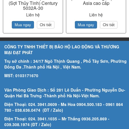
(Sợi Thủy Tinh) Century
Asia cao cấp
5032A-30
Liên hệ
Liên hệ
Mua ngay
Chi tiết
Mua ngay
Chi tiết
CÔNG TY TNHH THIẾT BỊ BẢO HỘ LAO ĐỘNG VÀ THƯƠNG
MẠI ĐẠT PHÁT
Trụ sở chính : 34/17 Ngõ Thịnh Quang , Phố Tây Sơn, Phường
Đống Đa ,Thành phố Hà Nội , Việt Nam.
MST: 0103171670
Văn Phòng Giao Dịch : Số 281 Lê Duẩn - Phường Nguyễn Du-
Quận Hai Bà Trưng -Thành phố Hà Nội-
Việt Nam.
Điện Thoại: 024. 3941.0609 - Ms Hoa 0904.500.183
- 0961 864
780
- 038.636.0474 (ĐT / Zalo)
Điện Thoại: 024. 3941.1035 – Mr Thắng 0936.205.869 -
039.308.1974 (ĐT / Zalo)