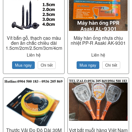
Vít bắn gỗ, thạch cao màu
Máy hàn ống nhựa chịu
đen ăn chắc chiều dài
nhiệt PP-R Asaki AK-9301
1.5cm/2cm/2.5cm/3cm/4cm
Liên hệ
Liên hệ
Mua ngay
Chi tiết
Mua ngay
Chi tiết
Thước Vải Đo Độ Dài 30M
Vợt bắt muỗi hàng Việt Nam