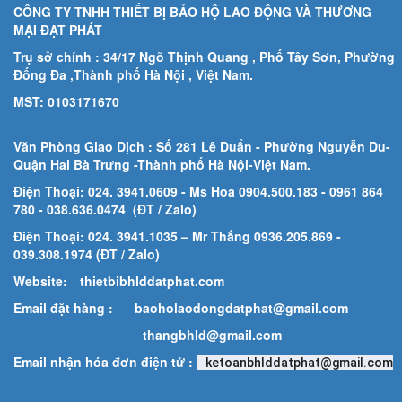
CÔNG TY TNHH THIẾT BỊ BẢO HỘ LAO ĐỘNG VÀ THƯƠNG
MẠI ĐẠT PHÁT
Trụ sở chính : 34/17 Ngõ Thịnh Quang , Phố Tây Sơn, Phường
Đống Đa ,Thành phố Hà Nội , Việt Nam.
MST: 0103171670
Văn Phòng Giao Dịch : Số 281 Lê Duẩn - Phường Nguyễn Du-
Quận Hai Bà Trưng -Thành phố Hà Nội-
Việt Nam.
Điện Thoại: 024. 3941.0609 - Ms Hoa 0904.500.183
- 0961 864
780
- 038.636.0474 (ĐT / Zalo)
Điện Thoại: 024. 3941.1035 – Mr Thắng 0936.205.869 -
039.308.1974 (ĐT / Zalo)
Website:
thietbibhlddatphat.com
Email đặt hàng :
baoholaodongdatphat@gmail.com
thangbhld@gmail.com
Email nhận hóa đơn điện tử :
ketoanbhlddatphat@gmail.com