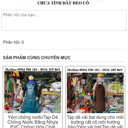
Phản hồi: 0
SẢN PHẨM CÙNG CHUYÊN MỤC
Yếm chống nước/Tạp Dề
Tạp dề vải bạt dùng cho môi
Chống Nước Bằng Nhựa
trường cắt cỏ,môi trường
PVC,Chống Hóa Chất
hàn(Yếm vải bạt/Tạp dề vải