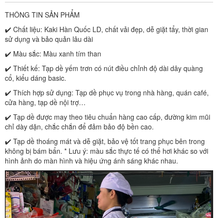
THÔNG TIN SẢN PHẨM
✔️ Chất liệu: Kaki Hàn Quốc LD, chất vải đẹp, dễ giặt tẩy, thời gian
sử dụng và bảo quản lâu dài
✔️ Màu sắc: Màu xanh tím than
✔️ Thiết kế: Tạp dề yếm trơn có nút điều chỉnh độ dài dây quàng
cổ, kiểu dáng basic.
✔️ Thích hợp sử dụng: Tạp dề phục vụ trong nhà hàng, quán café,
cửa hàng, tạp dề nội trợ…
✔️ Tạp dề được may theo tiêu chuẩn hàng cao cấp, đường kim mũi
chỉ dày dặn, chắc chắn để đảm bảo độ bền cao.
✔️ Tạp dề thoáng mát và dễ giặt, bảo vệ tốt trang phục bên trong
không bị bám bẩn. * Lưu ý: màu sắc thực tế có thể hơi khác so với
hình ảnh do màn hình và hiệu ứng ánh sáng khác nhau.