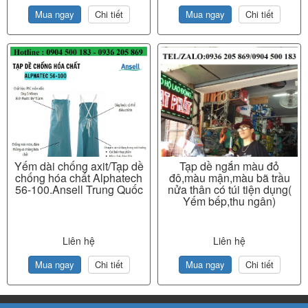
Mua ngay
Chi tiết
Mua ngay
Chi tiết
Yếm dài chống axit/Tạp dề
Tạp dề ngắn màu đỏ
chống hóa chất Alphatech
đô,màu mận,màu bã trầu
56-100.Ansell Trung Quốc
nửa thân có túi tiện dụng(
Yếm bếp,thu ngân)
Liên hệ
Liên hệ
Mua ngay
Chi tiết
Mua ngay
Chi tiết