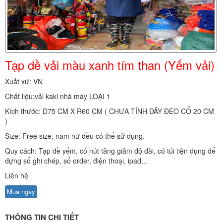
Tạp dề vải màu xanh tím than (Yếm vải)
Xuất xứ: VN
Chất liệu:vải kaki nhà máy LOẠI 1
Kích thước: D75 CM X R60 CM ( CHƯA TÍNH DÂY ĐEO CỔ 20 CM
)
Size: Free size, nam nữ đều có thể sử dụng.
Quy cách: Tạp dề yếm, có nút tăng giảm độ dài, có túi tiện dụng để
đựng sổ ghi chép, sổ order, điện thoại, ipad…
Liên hệ
Mua ngay
THÔNG TIN CHI TIẾT