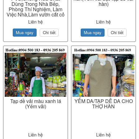
Dùng Trong Nhà Bếp,
hàn)
Phòng Thí Nghiệm, Làm
Việc Nhà,Làm vườn cắt cỏ
Liên hệ
Liên hệ
Mua ngay
Chi tiết
Mua ngay
Chi tiết
Tạp dề vải màu xanh lá
YẾM DA/TẠP DỀ DA CHO
(Yếm vải)
THỢ HÀN
Liên hệ
Liên hệ