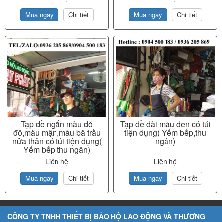
Mua ngay
Chi tiết
Mua ngay
Chi tiết
Tạp dề ngắn màu đỏ
Tạp dề dài màu đen có túi
đô,màu mận,màu bã trầu
tiện dụng( Yếm bếp,thu
nửa thân có túi tiện dụng(
ngân)
Yếm bếp,thu ngân)
Liên hệ
Liên hệ
Mua ngay
Chi tiết
Mua ngay
Chi tiết
CÔNG TY TNHH THIẾT BỊ BẢO HỘ LAO ĐỘNG VÀ THƯƠNG