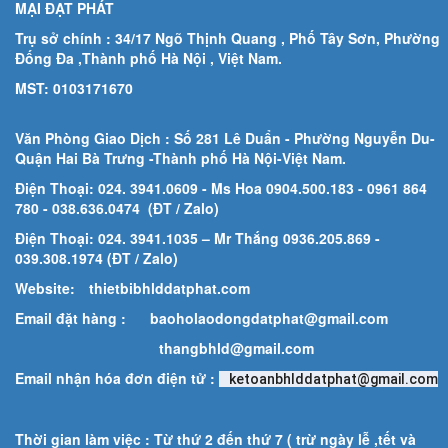
MẠI ĐẠT PHÁT
Trụ sở chính : 34/17 Ngõ Thịnh Quang , Phố Tây Sơn, Phường
Đống Đa ,Thành phố Hà Nội , Việt Nam.
MST: 0103171670
Văn Phòng Giao Dịch : Số 281 Lê Duẩn - Phường Nguyễn Du-
Quận Hai Bà Trưng -Thành phố Hà Nội-
Việt Nam.
Điện Thoại: 024. 3941.0609 - Ms Hoa 0904.500.183
- 0961 864
780
- 038.636.0474 (ĐT / Zalo)
Điện Thoại: 024. 3941.1035 – Mr Thắng 0936.205.869 -
039.308.1974 (ĐT / Zalo)
Website:
thietbibhlddatphat.com
Email đặt hàng :
baoholaodongdatphat@gmail.com
thangbhld@gmail.com
Email nhận hóa đơn điện tử :
ketoanbhlddatphat@gmail.com
Thời gian làm việc : Từ thứ 2 đến thứ 7 ( trừ ngày lễ ,tết và