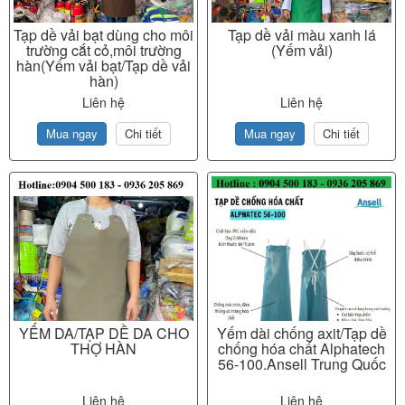
Tạp dề vải bạt dùng cho môi
Tạp dề vải màu xanh lá
trường cắt cỏ,môi trường
(Yếm vải)
hàn(Yếm vải bạt/Tạp dề vải
hàn)
Liên hệ
Liên hệ
Mua ngay
Chi tiết
Mua ngay
Chi tiết
YẾM DA/TẠP DỀ DA CHO
Yếm dài chống axit/Tạp dề
THỢ HÀN
chống hóa chất Alphatech
56-100.Ansell Trung Quốc
Liên hệ
Liên hệ