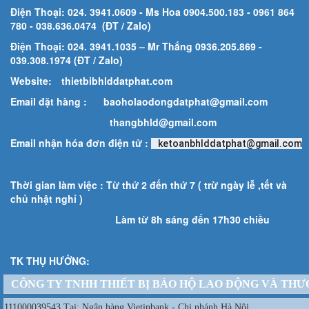
Điện Thoại: 024. 3941.0609 - Ms Hoa 0904.500.183
- 0961 864
780
- 038.636.0474 (ĐT / Zalo)
Điện Thoại: 024. 3941.1035 – Mr Thắng 0936.205.869 -
039.308.1974 (ĐT / Zalo)
Website:
thietbibhlddatphat.com
Email đặt hàng :
baoholaodongdatphat@gmail.com
thangbhld@gmail.com
Email nhận hóa đơn điện tử :
ketoanbhlddatphat@gmail.com
Thời gian làm việc : Từ thứ 2 đến thứ 7 ( trừ ngày lễ ,tết và
chủ nhật nghỉ )
Làm từ 8h sáng đến 17h30 chiều
TK THỤ HƯỞNG:
CÔNG TY TNHH THIẾT BỊ BẢO HỘ LAO ĐỘNG VÀ THƯ
111000039543 Tại: Ngân hàng Vietinbank - Chi nhánh Hà Nội