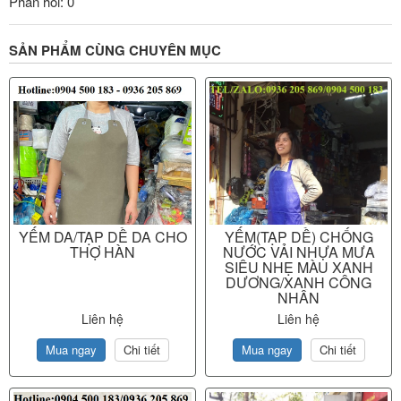
Phản hồi: 0
SẢN PHẨM CÙNG CHUYÊN MỤC
YẾM DA/TẠP DỀ DA CHO
YẾM(TẠP DỀ) CHỐNG
THỢ HÀN
NƯỚC VẢI NHỰA MƯA
SIÊU NHẸ MÀU XANH
DƯƠNG/XANH CÔNG
NHÂN
Liên hệ
Liên hệ
Mua ngay
Chi tiết
Mua ngay
Chi tiết