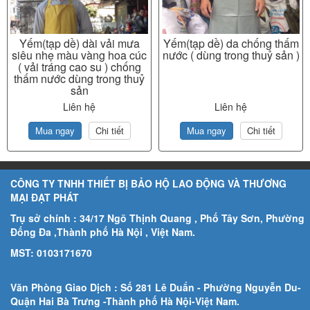
Yếm(tạp dề) dài vải mưa
Yếm(tạp dề) da chống thấm
siêu nhẹ màu vàng hoa cúc
nước ( dùng trong thuỷ sản )
( vải tráng cao su ) chống
thấm nước dùng trong thuỷ
sản
Liên hệ
Liên hệ
Mua ngay
Chi tiết
Mua ngay
Chi tiết
CÔNG TY TNHH THIẾT BỊ BẢO HỘ LAO ĐỘNG VÀ THƯƠNG
MẠI ĐẠT PHÁT
Trụ sở chính : 34/17 Ngõ Thịnh Quang , Phố Tây Sơn, Phường
Đống Đa ,Thành phố Hà Nội , Việt Nam.
MST: 0103171670
Văn Phòng Giao Dịch : Số 281 Lê Duẩn - Phường Nguyễn Du-
Quận Hai Bà Trưng -Thành phố Hà Nội-
Việt Nam.