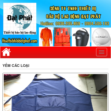
Toggl
naviga
YẾM CÁC LOẠI