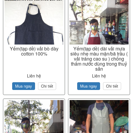
Yếm(tạp dề) vải bò dày
Yếm(tạp dề) dài vải mưa
cotton 100%
siêu nhẹ màu mận/bã trầu (
vải tráng cao su ) chống
thấm nước dùng trong thuỷ
sản
Liên hệ
Liên hệ
Mua ngay
Chi tiết
Mua ngay
Chi tiết