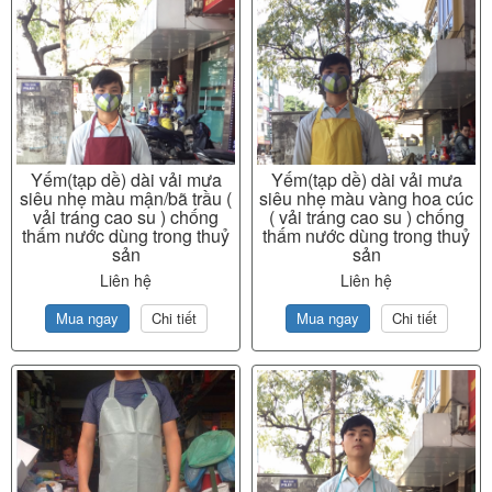
Yếm(tạp dề) dài vải mưa
Yếm(tạp dề) dài vải mưa
siêu nhẹ màu mận/bã trầu (
siêu nhẹ màu vàng hoa cúc
vải tráng cao su ) chống
( vải tráng cao su ) chống
thấm nước dùng trong thuỷ
thấm nước dùng trong thuỷ
sản
sản
Liên hệ
Liên hệ
Mua ngay
Chi tiết
Mua ngay
Chi tiết