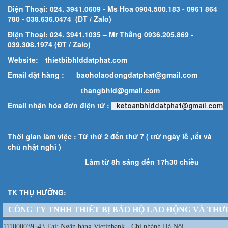
Điện Thoại: 024. 3941.0609 - Ms Hoa 0904.500.183
- 0961 864
780
- 038.636.0474 (ĐT / Zalo)
Điện Thoại: 024. 3941.1035 – Mr Thắng 0936.205.869 -
039.308.1974 (ĐT / Zalo)
Website:
thietbibhlddatphat.com
Email đặt hàng :
baoholaodongdatphat@gmail.com
thangbhld@gmail.com
Email nhận hóa đơn điện tử :
ketoanbhlddatphat@gmail.com
Thời gian làm việc : Từ thứ 2 đến thứ 7 ( trừ ngày lễ ,tết và
chủ nhật nghỉ )
Làm từ 8h sáng đến 17h30 chiều
TK THỤ HƯỞNG:
CÔNG TY TNHH THIẾT BỊ BẢO HỘ LAO ĐỘNG VÀ THƯ
111000039543 Tại: Ngân hàng Vietinbank - Chi nhánh Hà Nội