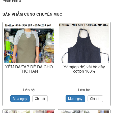
Phản hồi: 0
SẢN PHẨM CÙNG CHUYÊN MỤC
YẾM DA/TẠP DỀ DA CHO
Yếm(tạp dề) vải bò dày
THỢ HÀN
cotton 100%
Liên hệ
Liên hệ
Mua ngay
Chi tiết
Mua ngay
Chi tiết