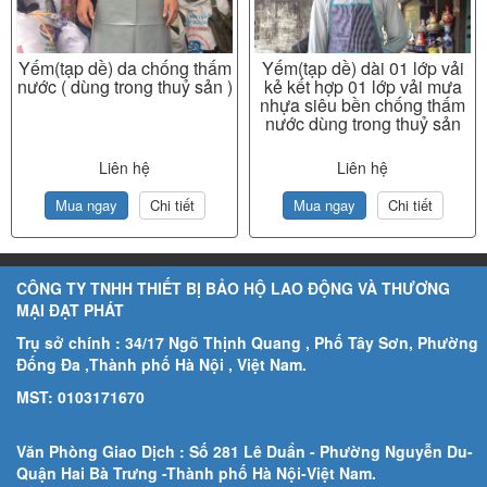
Yếm(tạp dề) da chống thấm
Yếm(tạp dề) dài 01 lớp vải
nước ( dùng trong thuỷ sản )
kẻ kết hợp 01 lớp vải mưa
nhựa siêu bền chống thấm
nước dùng trong thuỷ sản
Liên hệ
Liên hệ
Mua ngay
Chi tiết
Mua ngay
Chi tiết
CÔNG TY TNHH THIẾT BỊ BẢO HỘ LAO ĐỘNG VÀ THƯƠNG
MẠI ĐẠT PHÁT
Trụ sở chính : 34/17 Ngõ Thịnh Quang , Phố Tây Sơn, Phường
Đống Đa ,Thành phố Hà Nội , Việt Nam.
MST: 0103171670
Văn Phòng Giao Dịch : Số 281 Lê Duẩn - Phường Nguyễn Du-
Quận Hai Bà Trưng -Thành phố Hà Nội-
Việt Nam.