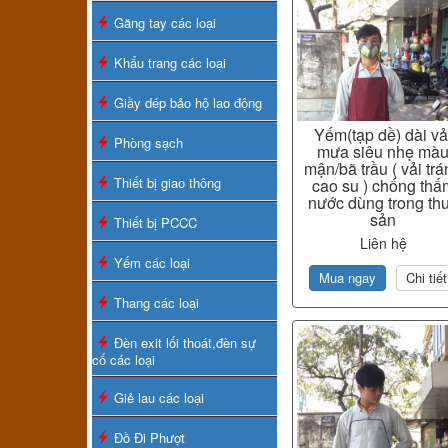
Găng tay các loại
Khẩu trang các loại
Giầy dép bảo hộ lao động
Yếm(tạp dề) dài vả
Phòng sạch
mưa siêu nhẹ mà
mận/bã trầu ( vải tr
Thiết bị giao thông
cao su ) chống thấ
nước dùng trong th
sản
Thiết bị PCCC
Liên hệ
Yếm các loại
Mua ngay
Chi tiết
Thang các loại
Đèn exit lối thoát,đèn sự
cố các loại
Giẻ lau các loại
Đồ Đi Phượt