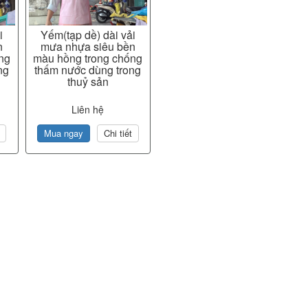
i
Yếm(tạp dề) dài vải
n
mưa nhựa siêu bền
ng
màu hồng trong chống
ng
thấm nước dùng trong
thuỷ sản
Liên hệ
Mua ngay
Chi tiết