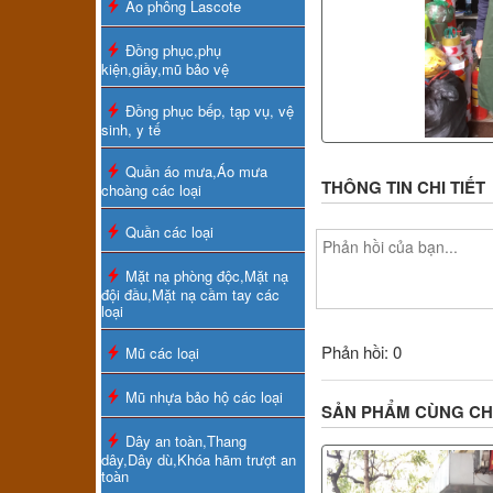
Áo phông Lascote
Đồng phục,phụ
kiện,giầy,mũ bảo vệ
Đồng phục bếp, tạp vụ, vệ
sinh, y tế
Quần áo mưa,Áo mưa
THÔNG TIN CHI TIẾT
choàng các loại
Quần các loại
Mặt nạ phòng độc,Mặt nạ
đội đầu,Mặt nạ cầm tay các
loại
Phản hồi: 0
Mũ các loại
Mũ nhựa bảo hộ các loại
SẢN PHẨM CÙNG C
Dây an toàn,Thang
dây,Dây dù,Khóa hãm trượt an
toàn