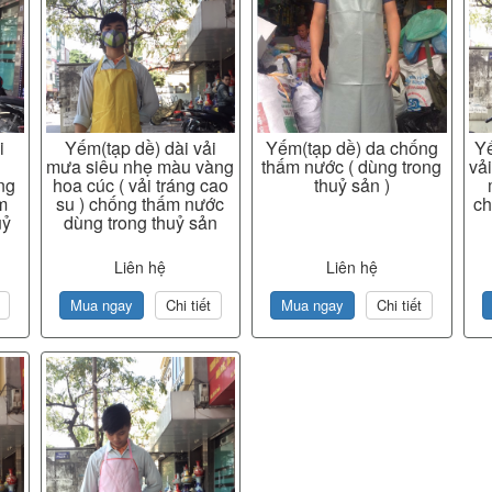
i
Yếm(tạp dề) dài vải
Yếm(tạp dề) da chống
Yế
u
mưa siêu nhẹ màu vàng
thấm nước ( dùng trong
vải
áng
hoa cúc ( vải tráng cao
thuỷ sản )
m
su ) chống thấm nước
ch
uỷ
dùng trong thuỷ sản
Liên hệ
Liên hệ
Mua ngay
Chi tiết
Mua ngay
Chi tiết