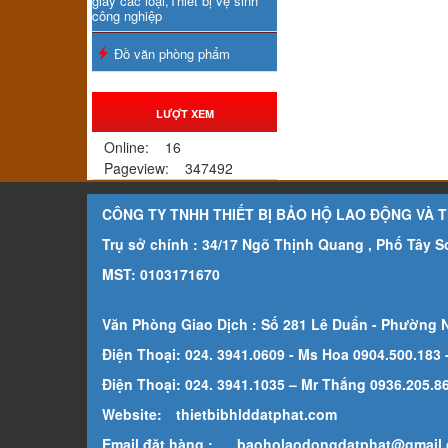
giấy các loại,Thiết bị vệ sinh
công nghiệp
Đồ văn phòng phẩm
LƯỢT XEM
Online:
16
Pageview:
347492
CÔNG TY TNHH THIẾT BỊ BẢO HỘ LAO ĐỘNG VÀ 
Trụ sở chính : 34/17 Ngõ Thịnh Quang , Phố Tây 
MST: 0103171670
Văn Phòng Giao Dịch : Số 281 Lê Duẩn - Phường 
Điện Thoại: 024. 3941.0609 - Ms Hoa 0904.500.183
Điện Thoại: 024. 3941.1035 – Mr Thắng 0936.205.869
Website:
thietbibhlddatphat.com
Email đặt hàng :
baoholaodongdatphat@gmail