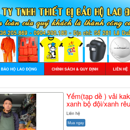
Ị BẢO HỘ LAO ĐỘNG
CHÍNH SÁCH & QUY ĐỊNH
LIÊN HỆ
Yếm(tạp dề ) vải ka
xanh bộ đội/xanh rê
Liên hệ
Mua ngay