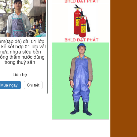
m(tạp dề) dài 01 lớp
 kẻ kết hợp 01 lớp vải
mưa nhựa siêu bền
ống thấm nước dùng
trong thuỷ sản
Liên hệ
Mua ngay
Chi tiết