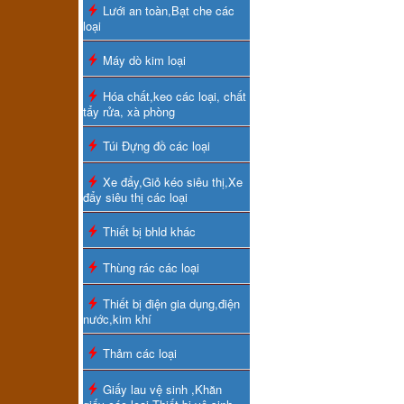
Lưới an toàn,Bạt che các
loại
Máy dò kim loại
Hóa chất,keo các loại, chất
tẩy rửa, xà phòng
Túi Đựng đồ các loại
Xe đẩy,Giỏ kéo siêu thị,Xe
đẩy siêu thị các loại
Thiết bị bhld khác
Thùng rác các loại
Thiết bị điện gia dụng,điện
nước,kim khí
Thảm các loại
Giấy lau vệ sinh ,Khăn