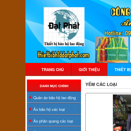
TRANG CHỦ
GIỚI THIỆU
THIẾT B
YẾM CÁC LOẠI
DANH MỤC CHÍNH
Quần áo bảo hộ lao động
Áo bảo hộ các loại
Áo phản quang các loại