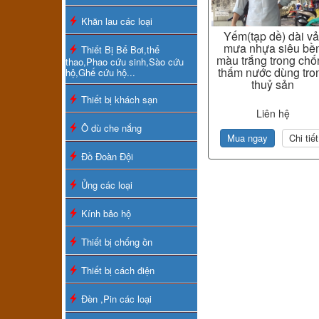
Khăn lau các loại
Yếm(tạp dề) dài vả
mưa nhựa siêu bề
Thiết Bị Bể Bơi,thể
màu trắng trong chố
thao,Phao cứu sinh,Sào cứu
thấm nước dùng tro
hộ,Ghế cứu hộ...
thuỷ sản
Thiết bị khách sạn
Liên hệ
Ô dù che nắng
Mua ngay
Chi tiết
Đồ Đoàn Đội
Ủng các loại
Kính bảo hộ
Thiết bị chống ồn
Thiết bị cách điện
Đèn ,Pin các loại