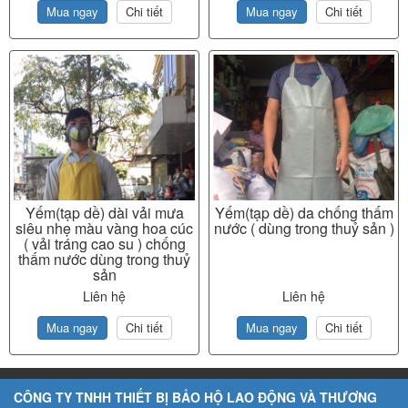
Mua ngay
Chi tiết
Mua ngay
Chi tiết
Yếm(tạp dề) dài vải mưa
Yếm(tạp dề) da chống thấm
siêu nhẹ màu vàng hoa cúc
nước ( dùng trong thuỷ sản )
( vải tráng cao su ) chống
thấm nước dùng trong thuỷ
sản
Liên hệ
Liên hệ
Mua ngay
Chi tiết
Mua ngay
Chi tiết
CÔNG TY TNHH THIẾT BỊ BẢO HỘ LAO ĐỘNG VÀ THƯƠNG