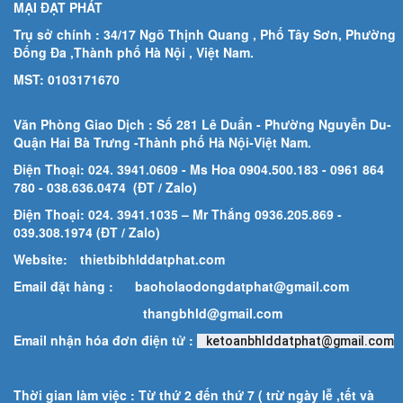
MẠI ĐẠT PHÁT
Trụ sở chính : 34/17 Ngõ Thịnh Quang , Phố Tây Sơn, Phường
Đống Đa ,Thành phố Hà Nội , Việt Nam.
MST: 0103171670
Văn Phòng Giao Dịch : Số 281 Lê Duẩn - Phường Nguyễn Du-
Quận Hai Bà Trưng -Thành phố Hà Nội-
Việt Nam.
Điện Thoại: 024. 3941.0609 - Ms Hoa 0904.500.183
- 0961 864
780
- 038.636.0474 (ĐT / Zalo)
Điện Thoại: 024. 3941.1035 – Mr Thắng 0936.205.869 -
039.308.1974 (ĐT / Zalo)
Website:
thietbibhlddatphat.com
Email đặt hàng :
baoholaodongdatphat@gmail.com
thangbhld@gmail.com
Email nhận hóa đơn điện tử :
ketoanbhlddatphat@gmail.com
Thời gian làm việc : Từ thứ 2 đến thứ 7 ( trừ ngày lễ ,tết và