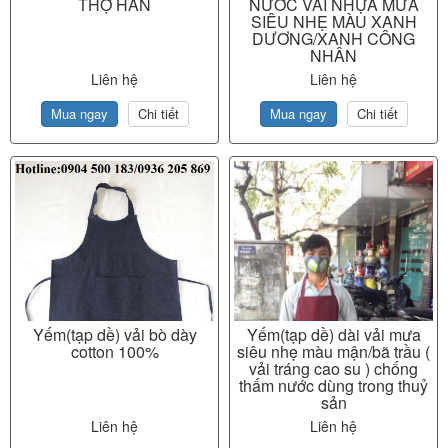
THỢ HÀN
NƯỚC VẢI NHỰA MƯA
SIÊU NHẸ MÀU XANH
DƯƠNG/XANH CÔNG
NHÂN
Liên hệ
Liên hệ
Mua ngay
Chi tiết
Mua ngay
Chi tiết
Yếm(tạp dề) vải bò dày
Yếm(tạp dề) dài vải mưa
cotton 100%
siêu nhẹ màu mận/bã trầu (
vải tráng cao su ) chống
thấm nước dùng trong thuỷ
sản
Liên hệ
Liên hệ