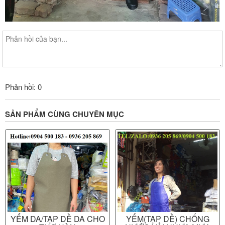
Phản hồi: 0
SẢN PHẨM CÙNG CHUYÊN MỤC
YẾM DA/TẠP DỀ DA CHO
YẾM(TẠP DỀ) CHỐNG