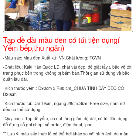
Tạp dề dài màu đen có túi tiện dụng(
Yếm bếp,thu ngân)
-Màu sắc: Màu đen.Xuất xứ: VN.Chất lượng: TCVN
-Chất liệu: Kaki Hàn Quốc LD, chất vải đẹp, dễ giặt tẩy,t, bảo vệ tốt
trang phục bên trong không bị bám bẩn.Thời gian sử dụng và bảo
quản lâu dài.
-Kích thước yếm : D90cm x R60 cm_CHƯA TÍNH DÂY ĐEO CỔ
D20cm
-Kích thước túi: Dài 19cm, ngang 28cm.Size: Free size, nam nữ
đều có thể sử dụng.
-Quy cách: Tạp dề yếm, có nút tăng giảm độ dài, có túi tiện dụng
để đựng sổ ghi chép, sổ order, điện thoại, ipad…
** Lưu ý: màu sắc thực tế có thể hơi khác so với hình ảnh do màn