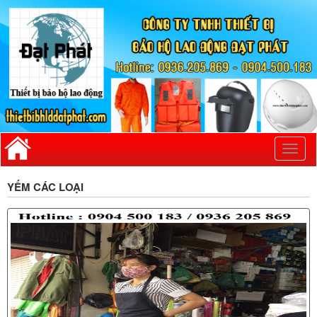
Toggl
naviga
YẾM CÁC LOẠI