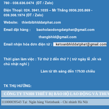
780
- 038.636.0474 (ĐT / Zalo)
Điện Thoại: 024. 3941.1035 – Mr Thắng 0936.205.869 -
039.308.1974 (ĐT / Zalo)
Website:
thietbibhlddatphat.com
Email đặt hàng :
baoholaodongdatphat@gmail.com
thangbhld@gmail.com
Email nhận hóa đơn điện tử :
ketoanbhlddatphat@gmail.com
Thời gian làm việc : Từ thứ 2 đến thứ 7 ( trừ ngày lễ ,tết và
chủ nhật nghỉ )
Làm từ 8h sáng đến 17h30 chiều
TK THỤ HƯỞNG:
CÔNG TY TNHH THIẾT BỊ BẢO HỘ LAO ĐỘNG VÀ THƯ
111000039543 Tại: Ngân hàng Vietinbank - Chi nhánh Hà Nội