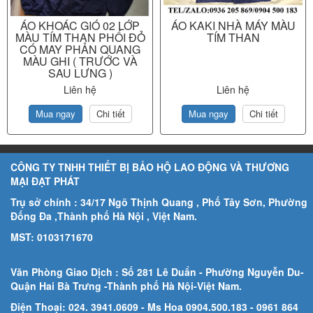
ÁO KHOÁC GIÓ 02 LỚP
ÁO KAKI NHÀ MÁY MÀU
MÀU TÍM THAN PHỐI ĐỎ
TÍM THAN
CÓ MAY PHẢN QUANG
MÀU GHI ( TRƯỚC VÀ
SAU LƯNG )
Liên hệ
Liên hệ
Mua ngay
Chi tiết
Mua ngay
Chi tiết
CÔNG TY TNHH THIẾT BỊ BẢO HỘ LAO ĐỘNG VÀ THƯƠNG
MẠI ĐẠT PHÁT
Trụ sở chính : 34/17 Ngõ Thịnh Quang , Phố Tây Sơn, Phường
Đống Đa ,Thành phố Hà Nội , Việt Nam.
MST: 0103171670
Văn Phòng Giao Dịch : Số 281 Lê Duẩn - Phường Nguyễn Du-
Quận Hai Bà Trưng -Thành phố Hà Nội-
Việt Nam.
Điện Thoại: 024. 3941.0609 - Ms Hoa 0904.500.183
- 0961 864