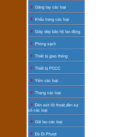
Găng tay các loại
Khẩu trang các loại
Giầy dép bảo hộ lao động
Phòng sạch
Thiết bị giao thông
Thiết bị PCCC
Yếm các loại
Thang các loại
Đèn exit lối thoát,đèn sự
cố các loại
Giẻ lau các loại
Đồ Đi Phượt