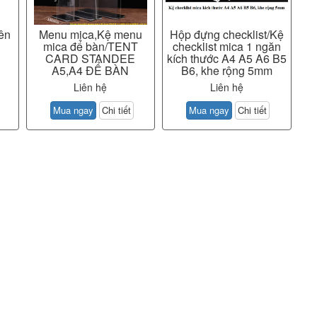
iên
Menu mica,Kệ menu
Hộp đựng checklist/Kệ
mica để bàn/TENT
checklist mica 1 ngăn
CARD STANDEE
kích thước A4 A5 A6 B5
A5,A4 ĐỂ BÀN
B6, khe rộng 5mm
Liên hệ
Liên hệ
Mua ngay
Chi tiết
Mua ngay
Chi tiết