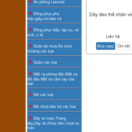
Áo phông Lascote
Đồng phục,phụ
Dây đeo thẻ nhân v
kiện,giầy,mũ bảo vệ
Đồng phục bếp, tạp vụ, vệ
sinh, y tế
Liên hệ
Quần áo mưa,Áo mưa
Mua ngay
Chi tiết
choàng các loại
Quần các loại
Mặt nạ phòng độc,Mặt nạ
đội đầu,Mặt nạ cầm tay các
loại
Mũ các loại
Mũ nhựa bảo hộ các loại
Dây an toàn,Thang
dây,Dây dù,Khóa hãm trượt an
toàn