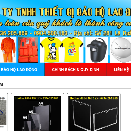
Ị BẢO HỘ LAO ĐỘNG
CHÍNH SÁCH & QUY ĐỊNH
LIÊN HỆ
ẨM