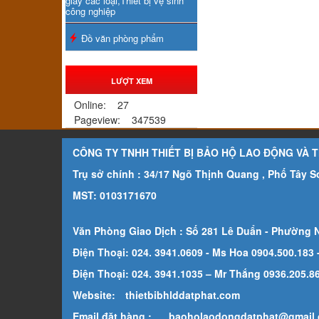
giấy các loại,Thiết bị vệ sinh
công nghiệp
Đồ văn phòng phẩm
LƯỢT XEM
Online:
27
Pageview:
347539
CÔNG TY TNHH THIẾT BỊ BẢO HỘ LAO ĐỘNG VÀ 
Trụ sở chính : 34/17 Ngõ Thịnh Quang , Phố Tây 
MST: 0103171670
Văn Phòng Giao Dịch : Số 281 Lê Duẩn - Phường 
Điện Thoại: 024. 3941.0609 - Ms Hoa 0904.500.183
Điện Thoại: 024. 3941.1035 – Mr Thắng 0936.205.869
Website:
thietbibhlddatphat.com
Email đặt hàng :
baoholaodongdatphat@gmail