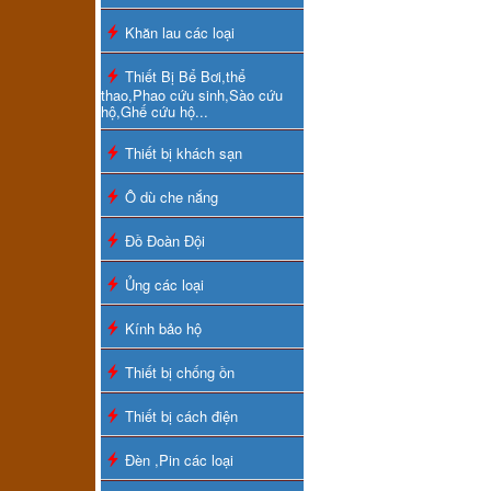
Khăn lau các loại
Thiết Bị Bể Bơi,thể
thao,Phao cứu sinh,Sào cứu
hộ,Ghế cứu hộ...
Thiết bị khách sạn
Ô dù che nắng
Đồ Đoàn Đội
Ủng các loại
Kính bảo hộ
Thiết bị chống ồn
Thiết bị cách điện
Đèn ,Pin các loại