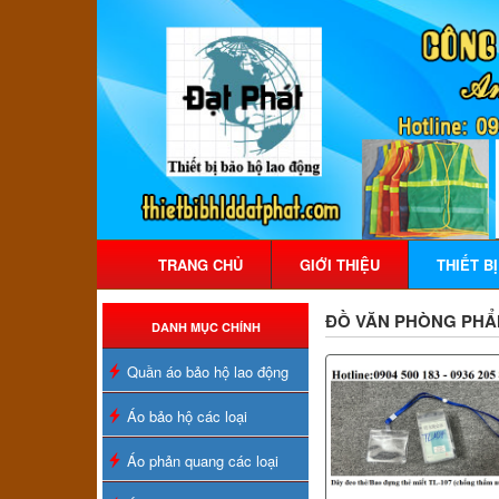
TRANG CHỦ
GIỚI THIỆU
THIẾT B
ĐỒ VĂN PHÒNG PH
DANH MỤC CHÍNH
Quần áo bảo hộ lao động
Áo bảo hộ các loại
Áo phản quang các loại