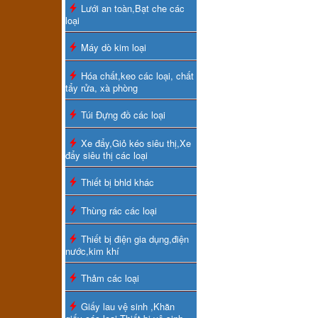
Lưới an toàn,Bạt che các
loại
Máy dò kim loại
Hóa chất,keo các loại, chất
tẩy rửa, xà phòng
Túi Đựng đồ các loại
Xe đẩy,Giỏ kéo siêu thị,Xe
đẩy siêu thị các loại
Thiết bị bhld khác
Thùng rác các loại
Thiết bị điện gia dụng,điện
nước,kim khí
Thảm các loại
Giấy lau vệ sinh ,Khăn