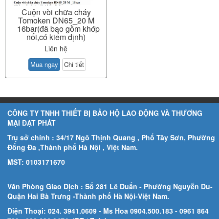
Cuộn vòi chữa cháy
Tomoken DN65_20 M
_16bar(đã bao gồm khớp
nối,có kiểm định)
Liên hệ
Mua ngay
Chi tiết
CÔNG TY TNHH THIẾT BỊ BẢO HỘ LAO ĐỘNG VÀ THƯƠNG
MẠI ĐẠT PHÁT
Trụ sở chính : 34/17 Ngõ Thịnh Quang , Phố Tây Sơn, Phường
Đống Đa ,Thành phố Hà Nội , Việt Nam.
MST: 0103171670
Văn Phòng Giao Dịch : Số 281 Lê Duẩn - Phường Nguyễn Du-
Quận Hai Bà Trưng -Thành phố Hà Nội-
Việt Nam.
Điện Thoại: 024. 3941.0609 - Ms Hoa 0904.500.183
- 0961 864