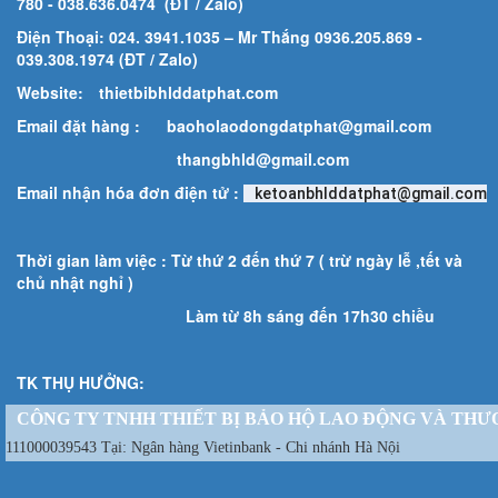
780
- 038.636.0474 (ĐT / Zalo)
Điện Thoại: 024. 3941.1035 – Mr Thắng 0936.205.869 -
039.308.1974 (ĐT / Zalo)
Website:
thietbibhlddatphat.com
Email đặt hàng :
baoholaodongdatphat@gmail.com
thangbhld@gmail.com
Email nhận hóa đơn điện tử :
ketoanbhlddatphat@gmail.com
Thời gian làm việc : Từ thứ 2 đến thứ 7 ( trừ ngày lễ ,tết và
chủ nhật nghỉ )
Làm từ 8h sáng đến 17h30 chiều
TK THỤ HƯỞNG:
CÔNG TY TNHH THIẾT BỊ BẢO HỘ LAO ĐỘNG VÀ THƯ
111000039543 Tại: Ngân hàng Vietinbank - Chi nhánh Hà Nội