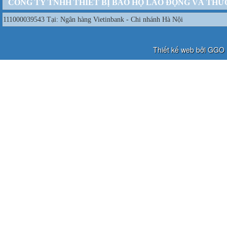
CÔNG TY TNHH THIẾT BỊ BẢO HỘ LAO ĐỘNG VÀ THƯ
111000039543 Tại: Ngân hàng Vietinbank - Chi nhánh Hà Nội
Thiết kế web bởi GGO