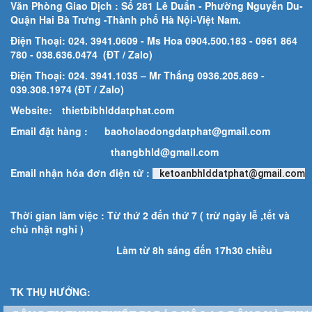
Văn Phòng Giao Dịch : Số 281 Lê Duẩn - Phường Nguyễn Du-
Quận Hai Bà Trưng -Thành phố Hà Nội-
Việt Nam.
Điện Thoại: 024. 3941.0609 - Ms Hoa 0904.500.183
- 0961 864
780
- 038.636.0474 (ĐT / Zalo)
Điện Thoại: 024. 3941.1035 – Mr Thắng 0936.205.869 -
039.308.1974 (ĐT / Zalo)
Website:
thietbibhlddatphat.com
Email đặt hàng :
baoholaodongdatphat@gmail.com
thangbhld@gmail.com
Email nhận hóa đơn điện tử :
ketoanbhlddatphat@gmail.com
Thời gian làm việc : Từ thứ 2 đến thứ 7 ( trừ ngày lễ ,tết và
chủ nhật nghỉ )
Làm từ 8h sáng đến 17h30 chiều
TK THỤ HƯỞNG: