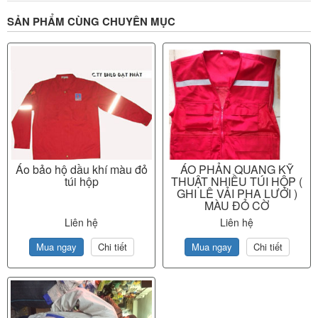
SẢN PHẨM CÙNG CHUYÊN MỤC
Áo bảo hộ dầu khí màu đỏ
ÁO PHẢN QUANG KỸ
túi hộp
THUẬT NHIỀU TÚI HỘP (
GHI LÊ VẢI PHA LƯỚI )
MÀU ĐỎ CỜ
Liên hệ
Liên hệ
Mua ngay
Chi tiết
Mua ngay
Chi tiết