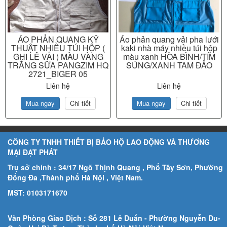
ÁO PHẢN QUANG KỸ
Áo phản quang vải pha lưới
THUẬT NHIỀU TÚI HỘP (
kaki nhà máy nhiều túi hộp
GHI LÊ VẢI ) MÀU VÀNG
màu xanh HÒA BÌNH/TÍM
TRẮNG SỮA PANGZIM HQ
SÚNG/XANH TAM ĐẢO
2721_BIGER 05
Liên hệ
Liên hệ
Mua ngay
Chi tiết
Mua ngay
Chi tiết
CÔNG TY TNHH THIẾT BỊ BẢO HỘ LAO ĐỘNG VÀ THƯƠNG
MẠI ĐẠT PHÁT
Trụ sở chính : 34/17 Ngõ Thịnh Quang , Phố Tây Sơn, Phường
Đống Đa ,Thành phố Hà Nội , Việt Nam.
MST: 0103171670
Văn Phòng Giao Dịch : Số 281 Lê Duẩn - Phường Nguyễn Du-