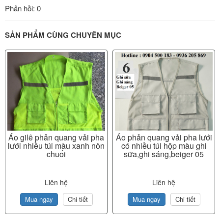
Phản hồi: 0
SẢN PHẨM CÙNG CHUYÊN MỤC
Áo gilê phản quang vải pha
Áo phản quang vải pha lưới
lưới nhiều túi màu xanh nõn
có nhiều túi hộp màu ghi
chuối
sữa,ghi sáng,beiger 05
Liên hệ
Liên hệ
Mua ngay
Chi tiết
Mua ngay
Chi tiết