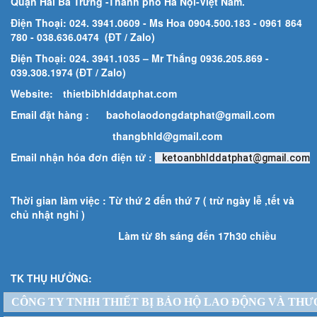
Quận Hai Bà Trưng -Thành phố Hà Nội-
Việt Nam.
Điện Thoại: 024. 3941.0609 - Ms Hoa 0904.500.183
- 0961 864
780
- 038.636.0474 (ĐT / Zalo)
Điện Thoại: 024. 3941.1035 – Mr Thắng 0936.205.869 -
039.308.1974 (ĐT / Zalo)
Website:
thietbibhlddatphat.com
Email đặt hàng :
baoholaodongdatphat@gmail.com
thangbhld@gmail.com
Email nhận hóa đơn điện tử :
ketoanbhlddatphat@gmail.com
Thời gian làm việc : Từ thứ 2 đến thứ 7 ( trừ ngày lễ ,tết và
chủ nhật nghỉ )
Làm từ 8h sáng đến 17h30 chiều
TK THỤ HƯỞNG:
CÔNG TY TNHH THIẾT BỊ BẢO HỘ LAO ĐỘNG VÀ THƯ