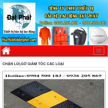
Toggl
naviga
CHẶN LÙI,GỜ GIẢM TỐC CÁC LOẠI