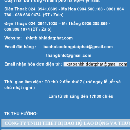
Quận Hai Bà Trưng -Thành phố Hà Nội-
Việt Nam.
Điện Thoại: 024. 3941.0609 - Ms Hoa 0904.500.183
- 0961 864
780
- 038.636.0474 (ĐT / Zalo)
Điện Thoại: 024. 3941.1035 – Mr Thắng 0936.205.869 -
039.308.1974 (ĐT / Zalo)
Website:
thietbibhlddatphat.com
Email đặt hàng :
baoholaodongdatphat@gmail.com
thangbhld@gmail.com
Email nhận hóa đơn điện tử :
ketoanbhlddatphat@gmail.com
Thời gian làm việc : Từ thứ 2 đến thứ 7 ( trừ ngày lễ ,tết và
chủ nhật nghỉ )
Làm từ 8h sáng đến 17h30 chiều
TK THỤ HƯỞNG:
CÔNG TY TNHH THIẾT BỊ BẢO HỘ LAO ĐỘNG VÀ THƯ