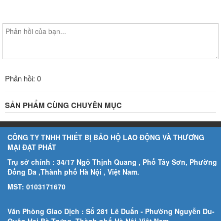
Phản hồi: 0
SẢN PHẨM CÙNG CHUYÊN MỤC
CÔNG TY TNHH THIẾT BỊ BẢO HỘ LAO ĐỘNG VÀ THƯƠNG
MẠI ĐẠT PHÁT
Trụ sở chính : 34/17 Ngõ Thịnh Quang , Phố Tây Sơn, Phường
Đống Đa ,Thành phố Hà Nội , Việt Nam.
MST: 0103171670
Văn Phòng Giao Dịch : Số 281 Lê Duẩn - Phường Nguyễn Du-