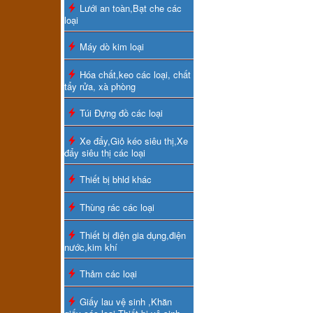
Lưới an toàn,Bạt che các
loại
Máy dò kim loại
Hóa chất,keo các loại, chất
tẩy rửa, xà phòng
Túi Đựng đồ các loại
Xe đẩy,Giỏ kéo siêu thị,Xe
đẩy siêu thị các loại
Thiết bị bhld khác
Thùng rác các loại
Thiết bị điện gia dụng,điện
nước,kim khí
Thảm các loại
Giấy lau vệ sinh ,Khăn