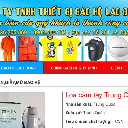
Ị BẢO HỘ LAO ĐỘNG
CHÍNH SÁCH & QUY ĐỊNH
LIÊN HỆ
N,GIẦY,MŨ BẢO VỆ
Loa cầm tay Trung 
Nhà sản xuất:
Trung Quốc
Xuất xứ:
Trung Quốc
Tiêu chuẩn chất lượng:
TCVN