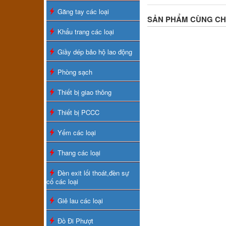
Găng tay các loại
SẢN PHẨM CÙNG C
Khẩu trang các loại
Giầy dép bảo hộ lao động
Phòng sạch
Thiết bị giao thông
Thiết bị PCCC
Yếm các loại
Thang các loại
Đèn exit lối thoát,đèn sự
cố các loại
Giẻ lau các loại
Đồ Đi Phượt