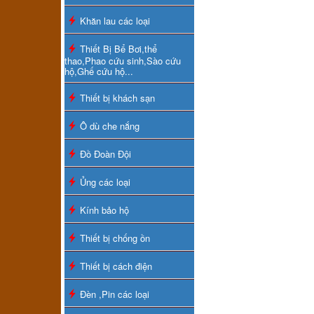
Khăn lau các loại
Thiết Bị Bể Bơi,thể
thao,Phao cứu sinh,Sào cứu
hộ,Ghế cứu hộ...
Thiết bị khách sạn
Ô dù che nắng
Đồ Đoàn Đội
Ủng các loại
Kính bảo hộ
Thiết bị chống ồn
Thiết bị cách điện
Đèn ,Pin các loại