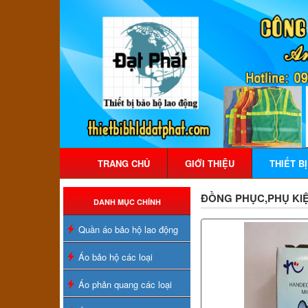
TRANG CHỦ
GIỚI THIỆU
THIẾT B
ĐỒNG PHỤC,PHỤ KIỆ
DANH MỤC CHÍNH
Quần áo bảo hộ lao động
Áo bảo hộ các loại
Áo phản quang các loại