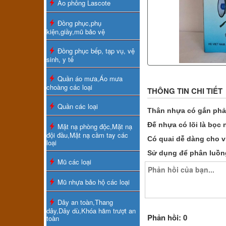
Áo phông Lascote
Đồng phục,phụ
kiện,giầy,mũ bảo vệ
Đồng phục bếp, tạp vụ, vệ
sinh, y tế
Quần áo mưa,Áo mưa
choàng các loại
THÔNG TIN CHI TIẾT
Quần các loại
Thân nhựa có gắn phản
Đế nhựa có lõi là bọc
Mặt nạ phòng độc,Mặt nạ
đội đầu,Mặt nạ cầm tay các
Có quai dễ dàng cho v
loại
Sử dụng để phân luồn
Mũ các loại
Mũ nhựa bảo hộ các loại
Dây an toàn,Thang
dây,Dây dù,Khóa hãm trượt an
Phản hồi: 0
toàn