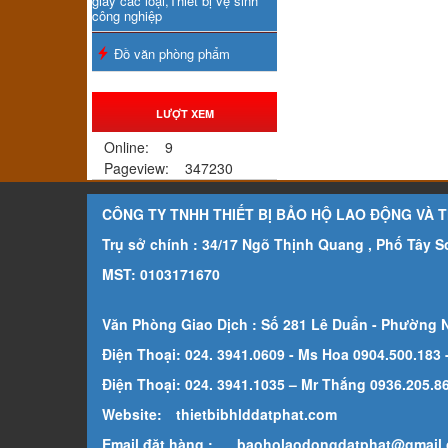
giấy các loại,Thiết bị vệ sinh
công nghiệp
Đồ văn phòng phẩm
LƯỢT XEM
Online:
9
Pageview:
347230
CÔNG TY TNHH THIẾT BỊ BẢO HỘ LAO ĐỘNG VÀ 
Trụ sở chính : 34/17 Ngõ Thịnh Quang , Phố Tây 
MST: 0103171670
Văn Phòng Giao Dịch : Số 281 Lê Duẩn - Phường 
Điện Thoại: 024. 3941.0609 - Ms Hoa 0904.500.183
Điện Thoại: 024. 3941.1035 – Mr Thắng 0936.205.869
Website:
thietbibhlddatphat.com
Email đặt hàng :
baoholaodongdatphat@gmail