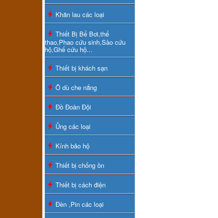
Khăn lau các loại
Thiết Bị Bể Bơi,thể
thao,Phao cứu sinh,Sào cứu
hộ,Ghế cứu hộ...
Thiết bị khách sạn
Ô dù che nắng
Đồ Đoàn Đội
Ủng các loại
Kính bảo hộ
Thiết bị chống ồn
Thiết bị cách điện
Đèn ,Pin các loại