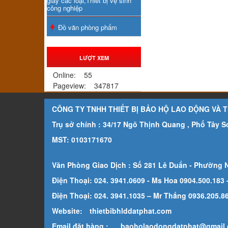
giấy các loại,Thiết bị vệ sinh
công nghiệp
Đồ văn phòng phẩm
LƯỢT XEM
Online:
55
Pageview:
347817
CÔNG TY TNHH THIẾT BỊ BẢO HỘ LAO ĐỘNG VÀ 
Trụ sở chính : 34/17 Ngõ Thịnh Quang , Phố Tây 
MST: 0103171670
Văn Phòng Giao Dịch : Số 281 Lê Duẩn - Phường 
Điện Thoại: 024. 3941.0609 - Ms Hoa 0904.500.183
Điện Thoại: 024. 3941.1035 – Mr Thắng 0936.205.869
Website:
thietbibhlddatphat.com
Email đặt hàng :
baoholaodongdatphat@gmail