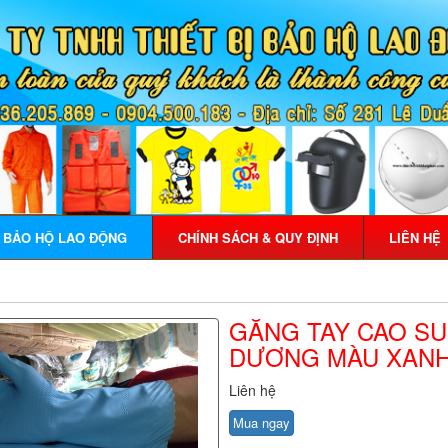
Ị BẢO HỘ LAO ĐỘNG
CHÍNH SÁCH & QUY ĐỊNH
LIÊN HỆ
GĂNG TAY CAO S
DƯƠNG MÀU XAN
Liên hệ
Mua ngay