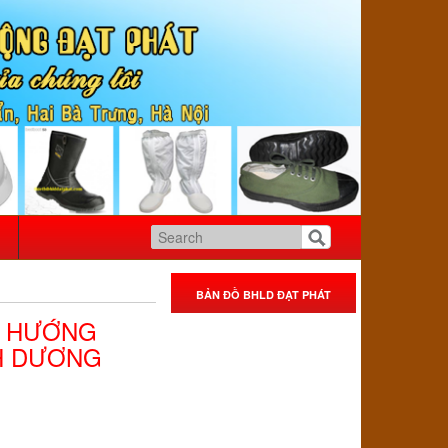
BẢN ĐỒ BHLD ĐẠT PHÁT
U HƯỚNG
H DƯƠNG