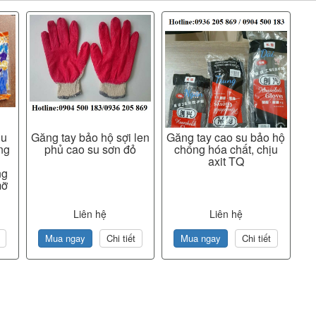
ịu
Găng tay bảo hộ sợi len
Găng tay cao su bảo hộ
ng
phủ cao su sơn đỏ
chống hóa chất, chịu
axit TQ
ng
mỡ
Liên hệ
Liên hệ
Mua ngay
Chi tiết
Mua ngay
Chi tiết