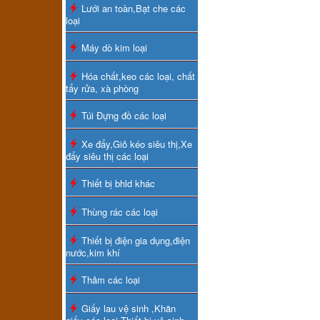
Lưới an toàn,Bạt che các
loại
Máy dò kim loại
Hóa chất,keo các loại, chất
tẩy rửa, xà phòng
Túi Đựng đồ các loại
Xe đẩy,Giỏ kéo siêu thị,Xe
đẩy siêu thị các loại
Thiết bị bhld khác
Thùng rác các loại
Thiết bị điện gia dụng,điện
nước,kim khí
Thảm các loại
Giấy lau vệ sinh ,Khăn