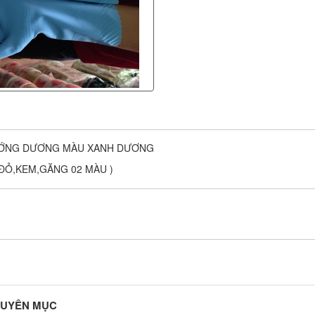
ƯỚNG DƯƠNG MÀU XANH DƯƠNG
 ĐỎ,KEM,GĂNG 02 MÀU )
HUYÊN MỤC