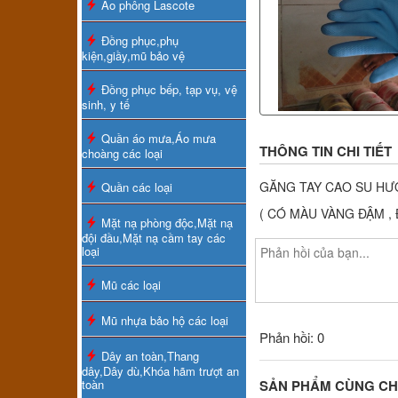
Áo phông Lascote
Đồng phục,phụ
kiện,giầy,mũ bảo vệ
Đồng phục bếp, tạp vụ, vệ
sinh, y tế
Quần áo mưa,Áo mưa
THÔNG TIN CHI TIẾT
choàng các loại
GĂNG TAY CAO SU H
Quần các loại
( CÓ MÀU VÀNG ĐẬM ,
Mặt nạ phòng độc,Mặt nạ
đội đầu,Mặt nạ cầm tay các
loại
Mũ các loại
Mũ nhựa bảo hộ các loại
Phản hồi: 0
Dây an toàn,Thang
dây,Dây dù,Khóa hãm trượt an
toàn
SẢN PHẨM CÙNG C