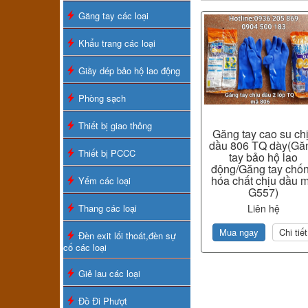
Găng tay các loại
Khẩu trang các loại
Giầy dép bảo hộ lao động
Phòng sạch
Thiết bị giao thông
Găng tay cao su ch
dầu 806 TQ dày(Gă
Thiết bị PCCC
tay bảo hộ lao
động/Găng tay chố
hóa chất chịu dầu 
Yếm các loại
G557)
Thang các loại
Liên hệ
Mua ngay
Chi tiết
Đèn exit lối thoát,đèn sự
cố các loại
Giẻ lau các loại
Đồ Đi Phượt