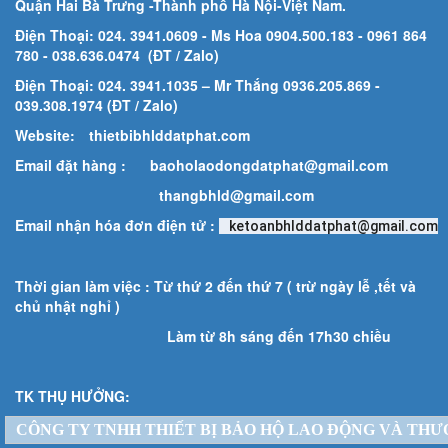
Quận Hai Bà Trưng -Thành phố Hà Nội-
Việt Nam.
Điện Thoại: 024. 3941.0609 - Ms Hoa 0904.500.183
- 0961 864
780
- 038.636.0474 (ĐT / Zalo)
Điện Thoại: 024. 3941.1035 – Mr Thắng 0936.205.869 -
039.308.1974 (ĐT / Zalo)
Website:
thietbibhlddatphat.com
Email đặt hàng :
baoholaodongdatphat@gmail.com
thangbhld@gmail.com
Email nhận hóa đơn điện tử :
ketoanbhlddatphat@gmail.com
Thời gian làm việc : Từ thứ 2 đến thứ 7 ( trừ ngày lễ ,tết và
chủ nhật nghỉ )
Làm từ 8h sáng đến 17h30 chiều
TK THỤ HƯỞNG:
CÔNG TY TNHH THIẾT BỊ BẢO HỘ LAO ĐỘNG VÀ THƯ