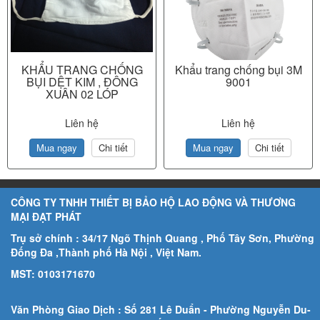
KHẨU TRANG CHỐNG
Khẩu trang chống bụi 3M
BỤI DỆT KIM , ĐÔNG
9001
XUÂN 02 LÓP
Liên hệ
Liên hệ
Mua ngay
Chi tiết
Mua ngay
Chi tiết
CÔNG TY TNHH THIẾT BỊ BẢO HỘ LAO ĐỘNG VÀ THƯƠNG
MẠI ĐẠT PHÁT
Trụ sở chính : 34/17 Ngõ Thịnh Quang , Phố Tây Sơn, Phường
Đống Đa ,Thành phố Hà Nội , Việt Nam.
MST: 0103171670
Văn Phòng Giao Dịch : Số 281 Lê Duẩn - Phường Nguyễn Du-