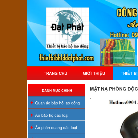
TRANG CHỦ
GIỚI THIỆU
THIẾT B
MẶT NẠ PHÒNG ĐỘC,
DANH MỤC CHÍNH
Quần áo bảo hộ lao động
Áo bảo hộ các loại
Áo phản quang các loại