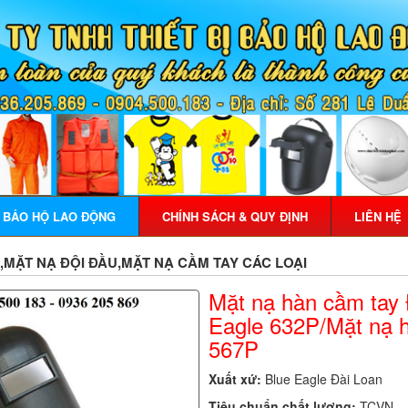
Ị BẢO HỘ LAO ĐỘNG
CHÍNH SÁCH & QUY ĐỊNH
LIÊN HỆ
MẶT NẠ ĐỘI ĐẦU,MẶT NẠ CẦM TAY CÁC LOẠI
Mặt nạ hàn cầm tay 
Eagle 632P/Mặt nạ 
567P
Xuất xứ:
Blue Eagle Đài Loan
Tiêu chuẩn chất lượng:
TCVN