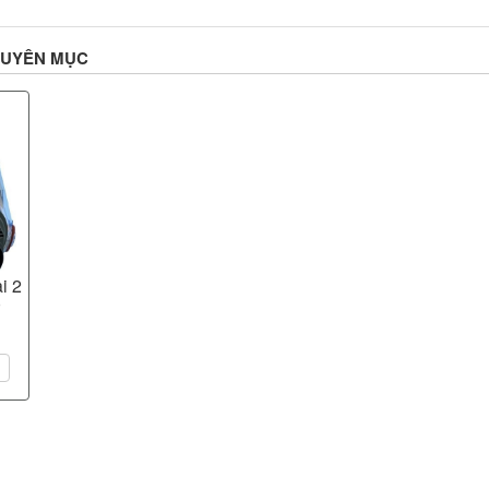
HUYÊN MỤC
i 2
0