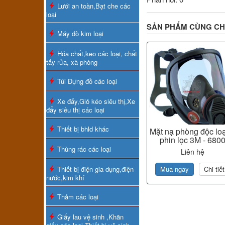
Lưới an toàn,Bạt che các
loại
SẢN PHẨM CÙNG C
Máy dò kim loại
Hóa chất,keo các loại, chất
tẩy rửa, xà phòng
Túi Đựng đồ các loại
Xe đẩy,Giỏ kéo siêu thị,Xe
đẩy siêu thị các loại
Thiết bị bhld khác
Mặt nạ phòng độc loạ
phin lọc 3M - 680
Thùng rác các loại
Liên hệ
Thiết bị điện gia dụng,điện
Mua ngay
Chi tiết
nước,kim khí
Thảm các loại
Giấy lau vệ sinh ,Khăn