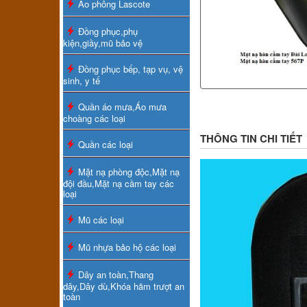
Áo phông Lascote
Đồng phục,phụ
kiện,giầy,mũ bảo vệ
Đồng phục bếp, tạp vụ, vệ
sinh, y tế
Quần áo mưa,Áo mưa
choàng các loại
THÔNG TIN CHI TIẾT
Quần các loại
Mặt nạ phòng độc,Mặt nạ
đội đầu,Mặt nạ cầm tay các
loại
Mũ các loại
Mũ nhựa bảo hộ các loại
Dây an toàn,Thang
dây,Dây dù,Khóa hãm trượt an
toàn