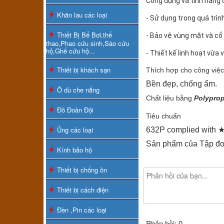
Công dụng và tính năng 
Khăn lau các loại
- Sử dụng trong quá trình 
Thiết Bị Bể Bơi,thể
- Bảo vệ vùng mặt và cổ
thao,Phao cứu sinh,Sào cứu
hộ,Ghế cứu hộ...
- Thiết kế linh hoạt vừa 
Thiết bị khách sạn
Thích hợp cho công việc
Bền đẹp, chống ẩm.
Ô dù che nắng
Chất liệu bằng
Polyprop
Đồ Đoàn Đội
Tiêu chuẩn
Ủng các loại
632P complied with
Sản phẩm của Tập đo
Kính bảo hộ
Thiết bị chống ồn
Thiết bị cách điện
Đèn ,Pin các loại
Phản hồi: 0