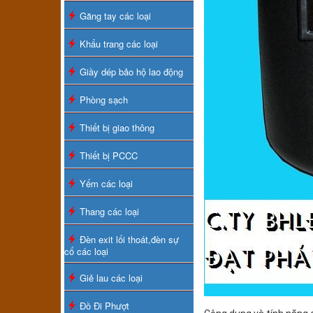
Găng tay các loại
Khẩu trang các loại
Giầy dép bảo hộ lao động
Phòng sạch
Thiết bị giao thông
Thiết bị PCCC
Yếm các loại
Thang các loại
Đèn exit lối thoát,đèn sự
cố các loại
Giẻ lau các loại
Đồ Đi Phượt