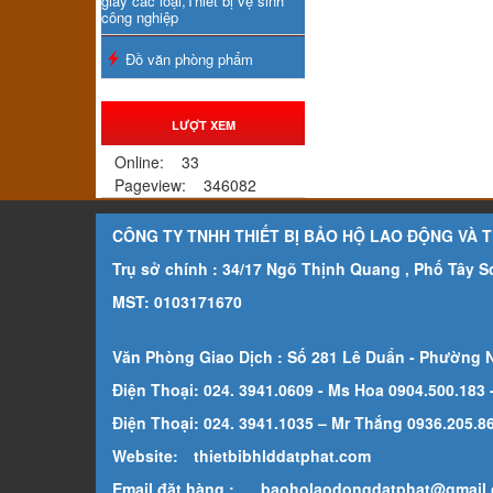
giấy các loại,Thiết bị vệ sinh
công nghiệp
Đồ văn phòng phẩm
LƯỢT XEM
Online:
33
Pageview:
346082
CÔNG TY TNHH THIẾT BỊ BẢO HỘ LAO ĐỘNG VÀ 
Trụ sở chính : 34/17 Ngõ Thịnh Quang , Phố Tây 
MST: 0103171670
Văn Phòng Giao Dịch : Số 281 Lê Duẩn - Phường 
Điện Thoại: 024. 3941.0609 - Ms Hoa 0904.500.183
Điện Thoại: 024. 3941.1035 – Mr Thắng 0936.205.869
Website:
thietbibhlddatphat.com
Email đặt hàng :
baoholaodongdatphat@gmail