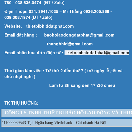
780
- 038.636.0474 (ĐT / Zalo)
Điện Thoại: 024. 3941.1035 – Mr Thắng 0936.205.869 -
039.308.1974 (ĐT / Zalo)
Website:
thietbibhlddatphat.com
Email đặt hàng :
baoholaodongdatphat@gmail.com
thangbhld@gmail.com
Email nhận hóa đơn điện tử :
ketoanbhlddatphat@gmail.com
Thời gian làm việc : Từ thứ 2 đến thứ 7 ( trừ ngày lễ ,tết và
chủ nhật nghỉ )
Làm từ 8h sáng đến 17h30 chiều
TK THỤ HƯỞNG:
CÔNG TY TNHH THIẾT BỊ BẢO HỘ LAO ĐỘNG VÀ THƯ
111000039543 Tại: Ngân hàng Vietinbank - Chi nhánh Hà Nội