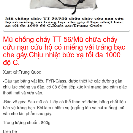
Mũ chống cháy TT 56/Mũ chữa cháy
cứu nạn cứu hộ có miếng vải tráng bạc
che gáy.Chịu nhiệt bức xạ tối đa 1000
độ C.
Xuất xứ:Trung Quốc
-Cấu tạo bằng vật liệu FYR-Glass, được thiết kế các đường gân
chịu lực chống va đập, có 08 điểm tiếp xúc khi mang tạo cảm giác
thoải mái và vừa vặn.
·Bảo vệ gáy: Sau mũ có 1 lớp có thể tháo rời được, bằng chất liệu
bảo vệ tráng bạc .Khi làm nhiệm vụ (ngẩng lên và cúi xuống) mũ
vẫn che kín phần sau gáy.
Trọng lượng chuẩn: 800g·
Liên hệ