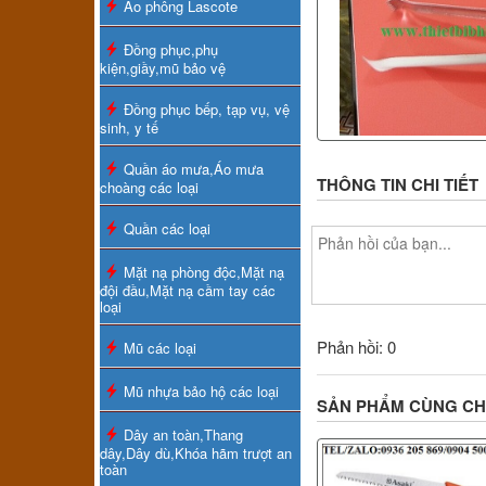
Áo phông Lascote
Đồng phục,phụ
kiện,giầy,mũ bảo vệ
Đồng phục bếp, tạp vụ, vệ
sinh, y tế
Quần áo mưa,Áo mưa
THÔNG TIN CHI TIẾT
choàng các loại
Quần các loại
Mặt nạ phòng độc,Mặt nạ
đội đầu,Mặt nạ cầm tay các
loại
Phản hồi: 0
Mũ các loại
Mũ nhựa bảo hộ các loại
SẢN PHẨM CÙNG C
Dây an toàn,Thang
dây,Dây dù,Khóa hãm trượt an
toàn