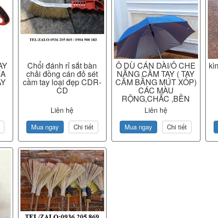
AY
Chổi đánh rỉ sắt bàn
Ô DÙ CÁN DÀI/Ô CHE
kì
ƯA
chải đồng cán đỏ sét
NẮNG CẦM TAY ( TAY
AY
cầm tay loại đẹp CDR-
CẦM BẰNG MÚT XỐP)
CD
CÁC MÀU
RỘNG,CHẮC ,BỀN
Liên hệ
Liên hệ
Mua ngay
Chi tiết
Mua ngay
Chi tiết