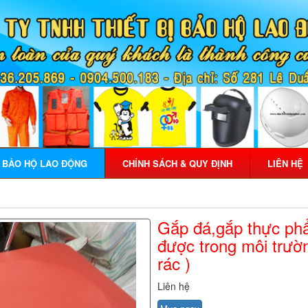
Ị BẢO HỘ LAO ĐỘNG
CHÍNH SÁCH & QUY ĐỊNH
LIÊN HỆ
Gắp đá,gắp thực ph
được trong môi trườn
rác )
Liên hệ