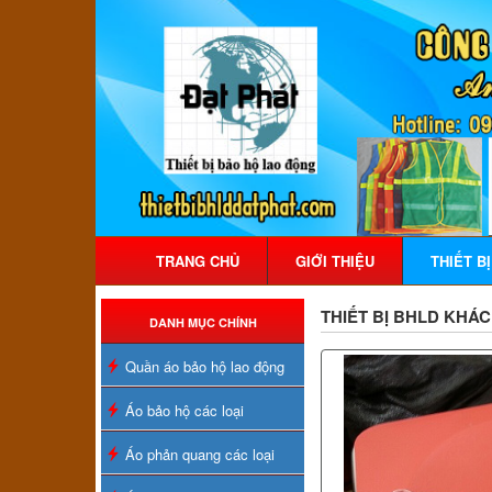
TRANG CHỦ
GIỚI THIỆU
THIẾT B
THIẾT BỊ BHLD KHÁC
DANH MỤC CHÍNH
Quần áo bảo hộ lao động
Áo bảo hộ các loại
Áo phản quang các loại