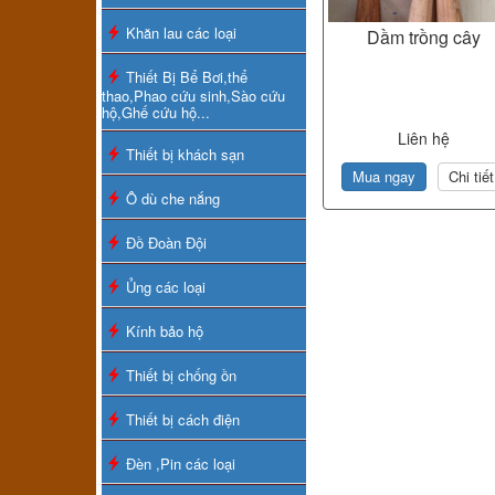
Khăn lau các loại
Dầm trồng cây
Thiết Bị Bể Bơi,thể
thao,Phao cứu sinh,Sào cứu
hộ,Ghế cứu hộ...
Liên hệ
Thiết bị khách sạn
Mua ngay
Chi tiết
Ô dù che nắng
Đồ Đoàn Đội
Ủng các loại
Kính bảo hộ
Thiết bị chống ồn
Thiết bị cách điện
Đèn ,Pin các loại