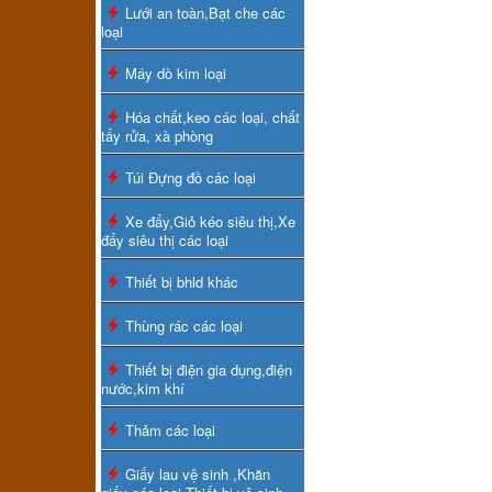
Lưới an toàn,Bạt che các
loại
Máy dò kim loại
Hóa chất,keo các loại, chất
tẩy rửa, xà phòng
Túi Đựng đồ các loại
Xe đẩy,Giỏ kéo siêu thị,Xe
đẩy siêu thị các loại
Thiết bị bhld khác
Thùng rác các loại
Thiết bị điện gia dụng,điện
nước,kim khí
Thảm các loại
Giấy lau vệ sinh ,Khăn