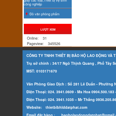
giấy các loại,Thiết bị vệ sinh
công nghiệp
Đồ văn phòng phẩm
LƯỢT XEM
Online:
31
Pageview:
345526
CÔNG TY TNHH THIẾT BỊ BẢO HỘ LAO ĐỘNG VÀ 
Trụ sở chính : 34/17 Ngõ Thịnh Quang , Phố Tây 
MST: 0103171670
Văn Phòng Giao Dịch : Số 281 Lê Duẩn - Phường 
Điện Thoại: 024. 3941.0609 - Ms Hoa 0904.500.183
Điện Thoại: 024. 3941.1035 – Mr Thắng 0936.205.869
Website:
thietbibhlddatphat.com
Email đặt hàng :
baoholaodongdatphat@gmail