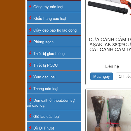
Găng tay các loại
Khẩu trang các loại
Giầy dép bảo hộ lao động
CƯA CÀNH CẦM T
Phòng sạch
ASAKI AK-8802/C
CẮT CÀNH CẦM T
Thiết bị giao thông
Thiết bị PCCC
Liên hệ
Mua ngay
Chi tiết
Yếm các loại
Thang các loại
Đèn exit lối thoát,đèn sự
cố các loại
Giẻ lau các loại
Đồ Đi Phượt