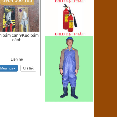
m bấm cành/Kéo bấm
cành
Liên hệ
Mua ngay
Chi tiết