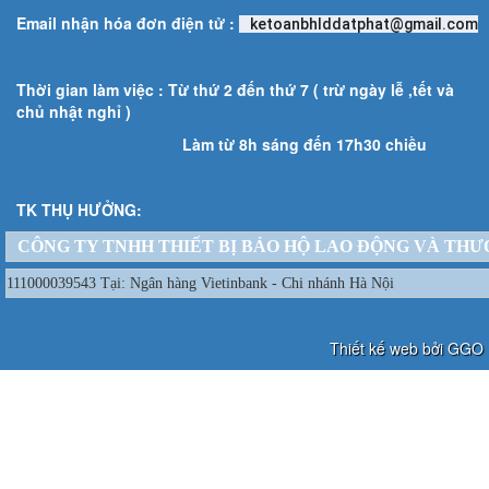
Email nhận hóa đơn điện tử :
ketoanbhlddatphat@gmail.com
Thời gian làm việc : Từ thứ 2 đến thứ 7 ( trừ ngày lễ ,tết và
chủ nhật nghỉ )
Làm từ 8h sáng đến 17h30 chiều
TK THỤ HƯỞNG:
CÔNG TY TNHH THIẾT BỊ BẢO HỘ LAO ĐỘNG VÀ THƯ
111000039543 Tại: Ngân hàng Vietinbank - Chi nhánh Hà Nội
Thiết kế web bởi GGO