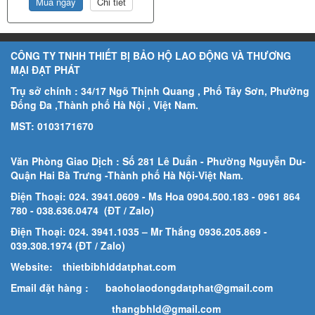
Mua ngay
Chi tiết
CÔNG TY TNHH THIẾT BỊ BẢO HỘ LAO ĐỘNG VÀ THƯƠNG
MẠI ĐẠT PHÁT
Trụ sở chính : 34/17 Ngõ Thịnh Quang , Phố Tây Sơn, Phường
Đống Đa ,Thành phố Hà Nội , Việt Nam.
MST: 0103171670
Văn Phòng Giao Dịch : Số 281 Lê Duẩn - Phường Nguyễn Du-
Quận Hai Bà Trưng -Thành phố Hà Nội-
Việt Nam.
Điện Thoại: 024. 3941.0609 - Ms Hoa 0904.500.183
- 0961 864
780
- 038.636.0474 (ĐT / Zalo)
Điện Thoại: 024. 3941.1035 – Mr Thắng 0936.205.869 -
039.308.1974 (ĐT / Zalo)
Website:
thietbibhlddatphat.com
Email đặt hàng :
baoholaodongdatphat@gmail.com
thangbhld@gmail.com