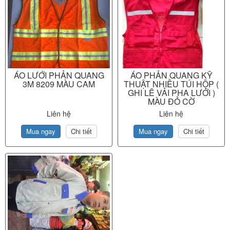
ÁO LƯỚI PHẢN QUANG
ÁO PHẢN QUANG KỸ
3M 8209 MÀU CAM
THUẬT NHIỀU TÚI HỘP (
GHI LÊ VẢI PHA LƯỚI )
MÀU ĐỎ CỜ
Liên hệ
Liên hệ
Mua ngay
Chi tiết
Mua ngay
Chi tiết