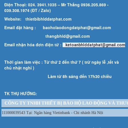
Điện Thoại: 024. 3941.1035 – Mr Thắng 0936.205.869 -
039.308.1974 (ĐT / Zalo)
Website:
thietbibhlddatphat.com
Email đặt hàng :
baoholaodongdatphat@gmail.com
thangbhld@gmail.com
Email nhận hóa đơn điện tử :
ketoanbhlddatphat@gmail.com
Thời gian làm việc : Từ thứ 2 đến thứ 7 ( trừ ngày lễ ,tết và
chủ nhật nghỉ )
Làm từ 8h sáng đến 17h30 chiều
TK THỤ HƯỞNG:
CÔNG TY TNHH THIẾT BỊ BẢO HỘ LAO ĐỘNG VÀ THƯ
111000039543 Tại: Ngân hàng Vietinbank - Chi nhánh Hà Nội