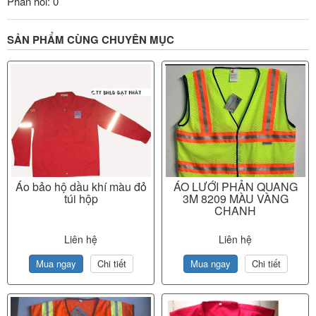
Phản hồi: 0
SẢN PHẨM CÙNG CHUYÊN MỤC
Áo bảo hộ dầu khí màu đỏ
ÁO LƯỚI PHẢN QUANG
túi hộp
3M 8209 MÀU VÀNG
CHANH
Liên hệ
Liên hệ
Mua ngay
Chi tiết
Mua ngay
Chi tiết