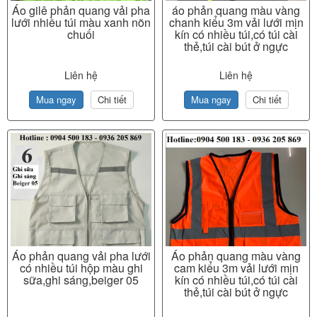
Áo gilê phản quang vải pha
áo phản quang màu vàng
lưới nhiều túi màu xanh nõn
chanh kiểu 3m vải lưới mịn
chuối
kín có nhiều túi,có túi cài
thẻ,túi cài bút ở ngực
Liên hệ
Liên hệ
Mua ngay
Chi tiết
Mua ngay
Chi tiết
Áo phản quang vải pha lưới
Áo phản quang màu vàng
có nhiều túi hộp màu ghi
cam kiểu 3m vải lưới mịn
sữa,ghi sáng,beiger 05
kín có nhiều túi,có túi cài
thẻ,túi cài bút ở ngực