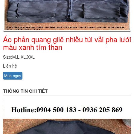
Áo phản quang gilê nhiều túi vải pha lưới
màu xanh tím than
Size:M,L,XL,XXL
Liên hệ
Mua ngay
THÔNG TIN CHI TIẾT