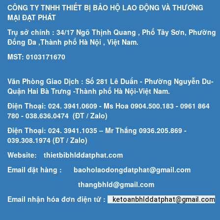
CÔNG TY TNHH THIẾT BỊ BẢO HỘ LAO ĐỘNG VÀ THƯƠNG
MẠI ĐẠT PHÁT
Trụ sở chính : 34/17 Ngõ Thịnh Quang , Phố Tây Sơn, Phường
Đống Đa ,Thành phố Hà Nội , Việt Nam.
MST: 0103171670
Văn Phòng Giao Dịch : Số 281 Lê Duẩn - Phường Nguyễn Du-
Quận Hai Bà Trưng -Thành phố Hà Nội-
Việt Nam.
Điện Thoại: 024. 3941.0609 - Ms Hoa 0904.500.183
- 0961 864
780
- 038.636.0474 (ĐT / Zalo)
Điện Thoại: 024. 3941.1035 – Mr Thắng 0936.205.869 -
039.308.1974 (ĐT / Zalo)
Website:
thietbibhlddatphat.com
Email đặt hàng :
baoholaodongdatphat@gmail.com
thangbhld@gmail.com
Email nhận hóa đơn điện tử :
ketoanbhlddatphat@gmail.com