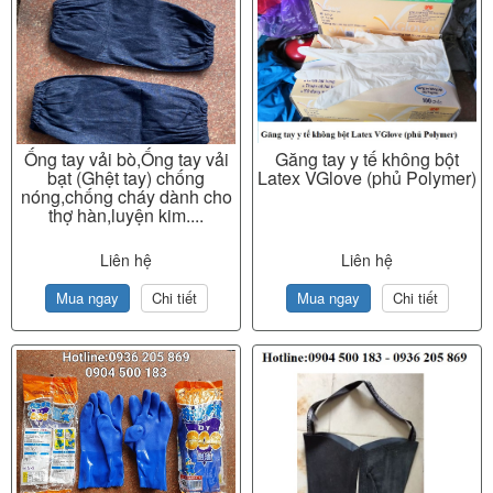
Ống tay vải bò,Ống tay vải
Găng tay y tế không bột
bạt (Ghệt tay) chống
Latex VGlove (phủ Polymer)
nóng,chống cháy dành cho
thợ hàn,luyện kim....
Liên hệ
Liên hệ
Mua ngay
Chi tiết
Mua ngay
Chi tiết