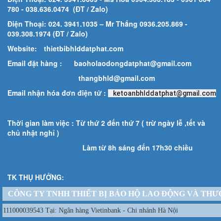
780
- 038.636.0474 (ĐT / Zalo)
Điện Thoại: 024. 3941.1035 – Mr Thắng 0936.205.869 -
039.308.1974 (ĐT / Zalo)
Website:
thietbibhlddatphat.com
Email đặt hàng :
baoholaodongdatphat@gmail.com
thangbhld@gmail.com
Email nhận hóa đơn điện tử :
ketoanbhlddatphat@gmail.com
Thời gian làm việc : Từ thứ 2 đến thứ 7 ( trừ ngày lễ ,tết và
chủ nhật nghỉ )
Làm từ 8h sáng đến 17h30 chiều
TK THỤ HƯỞNG:
CÔNG TY TNHH THIẾT BỊ BẢO HỘ LAO ĐỘNG VÀ THƯ
111000039543 Tại: Ngân hàng Vietinbank - Chi nhánh Hà Nội