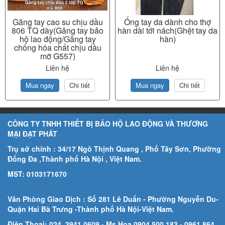
Găng tay cao su chịu dầu
Ống tay da dành cho thợ
806 TQ dày(Găng tay bảo
hàn dài tới nách(Ghệt tay da
hộ lao động/Găng tay
hàn)
chống hóa chất chịu dầu
mỡ G557)
Liên hệ
Liên hệ
Mua ngay
Chi tiết
Mua ngay
Chi tiết
CÔNG TY TNHH THIẾT BỊ BẢO HỘ LAO ĐỘNG VÀ THƯƠNG
MẠI ĐẠT PHÁT
Trụ sở chính : 34/17 Ngõ Thịnh Quang , Phố Tây Sơn, Phường
Đống Đa ,Thành phố Hà Nội , Việt Nam.
MST: 0103171670
Văn Phòng Giao Dịch : Số 281 Lê Duẩn - Phường Nguyễn Du-
Quận Hai Bà Trưng -Thành phố Hà Nội-
Việt Nam.
Điện Thoại: 024. 3941.0609 - Ms Hoa 0904.500.183
- 0961 864