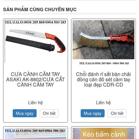
SẢN PHẨM CÙNG CHUYÊN MỤC
CƯA CÀNH CẦM TAY
Chổi đánh rỉ sắt bàn chải
ASAKI AK-8802/CƯA CẮT
đồng cán đỏ sét cầm tay
CÀNH CẦM TAY
loại đẹp CDR-CD
Liên hệ
Liên hệ
Mua ngay
Chi tiết
Mua ngay
Chi tiết