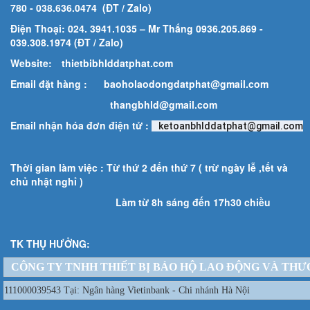
780
- 038.636.0474 (ĐT / Zalo)
Điện Thoại: 024. 3941.1035 – Mr Thắng 0936.205.869 -
039.308.1974 (ĐT / Zalo)
Website:
thietbibhlddatphat.com
Email đặt hàng :
baoholaodongdatphat@gmail.com
thangbhld@gmail.com
Email nhận hóa đơn điện tử :
ketoanbhlddatphat@gmail.com
Thời gian làm việc : Từ thứ 2 đến thứ 7 ( trừ ngày lễ ,tết và
chủ nhật nghỉ )
Làm từ 8h sáng đến 17h30 chiều
TK THỤ HƯỞNG:
CÔNG TY TNHH THIẾT BỊ BẢO HỘ LAO ĐỘNG VÀ THƯ
111000039543 Tại: Ngân hàng Vietinbank - Chi nhánh Hà Nội