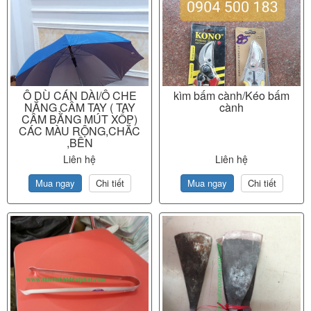
Ô DÙ CÁN DÀI/Ô CHE
kìm bấm cành/Kéo bấm
NẮNG CẦM TAY ( TAY
cành
CẦM BẰNG MÚT XỐP)
CÁC MÀU RỘNG,CHẮC
,BỀN
Liên hệ
Liên hệ
Mua ngay
Chi tiết
Mua ngay
Chi tiết