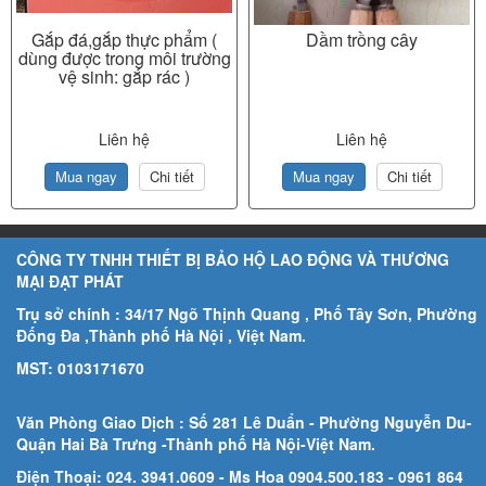
Gắp đá,gắp thực phẩm (
Dầm trồng cây
dùng được trong môi trường
vệ sinh: gắp rác )
Liên hệ
Liên hệ
Mua ngay
Chi tiết
Mua ngay
Chi tiết
CÔNG TY TNHH THIẾT BỊ BẢO HỘ LAO ĐỘNG VÀ THƯƠNG
MẠI ĐẠT PHÁT
Trụ sở chính : 34/17 Ngõ Thịnh Quang , Phố Tây Sơn, Phường
Đống Đa ,Thành phố Hà Nội , Việt Nam.
MST: 0103171670
Văn Phòng Giao Dịch : Số 281 Lê Duẩn - Phường Nguyễn Du-
Quận Hai Bà Trưng -Thành phố Hà Nội-
Việt Nam.
Điện Thoại: 024. 3941.0609 - Ms Hoa 0904.500.183
- 0961 864