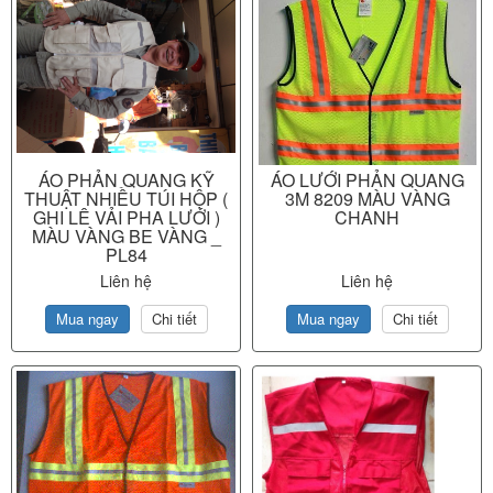
ÁO PHẢN QUANG KỸ
ÁO LƯỚI PHẢN QUANG
THUẬT NHIỀU TÚI HỘP (
3M 8209 MÀU VÀNG
GHI LÊ VẢI PHA LƯỚI )
CHANH
MÀU VÀNG BE VÀNG _
PL84
Liên hệ
Liên hệ
Mua ngay
Chi tiết
Mua ngay
Chi tiết