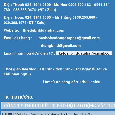
Điện Thoại: 024. 3941.0609 - Ms Hoa 0904.500.183
- 0961 864
780
- 038.636.0474 (ĐT / Zalo)
Điện Thoại: 024. 3941.1035 – Mr Thắng 0936.205.869 -
039.308.1974 (ĐT / Zalo)
Website:
thietbibhlddatphat.com
Email đặt hàng :
baoholaodongdatphat@gmail.com
thangbhld@gmail.com
Email nhận hóa đơn điện tử :
ketoanbhlddatphat@gmail.com
Thời gian làm việc : Từ thứ 2 đến thứ 7 ( trừ ngày lễ ,tết và
chủ nhật nghỉ )
Làm từ 8h sáng đến 17h30 chiều
TK THỤ HƯỞNG:
CÔNG TY TNHH THIẾT BỊ BẢO HỘ LAO ĐỘNG VÀ THƯ
111000039543 Tại: Ngân hàng Vietinbank - Chi nhánh Hà Nội