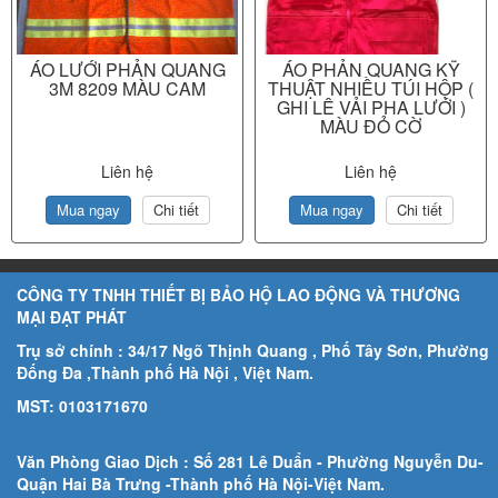
ÁO LƯỚI PHẢN QUANG
ÁO PHẢN QUANG KỸ
3M 8209 MÀU CAM
THUẬT NHIỀU TÚI HỘP (
GHI LÊ VẢI PHA LƯỚI )
MÀU ĐỎ CỜ
Liên hệ
Liên hệ
Mua ngay
Chi tiết
Mua ngay
Chi tiết
CÔNG TY TNHH THIẾT BỊ BẢO HỘ LAO ĐỘNG VÀ THƯƠNG
MẠI ĐẠT PHÁT
Trụ sở chính : 34/17 Ngõ Thịnh Quang , Phố Tây Sơn, Phường
Đống Đa ,Thành phố Hà Nội , Việt Nam.
MST: 0103171670
Văn Phòng Giao Dịch : Số 281 Lê Duẩn - Phường Nguyễn Du-
Quận Hai Bà Trưng -Thành phố Hà Nội-
Việt Nam.