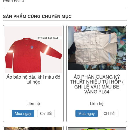
Phản hồi: 0
SẢN PHẨM CÙNG CHUYÊN MỤC
Áo bảo hộ dầu khí màu đỏ
ÁO PHẢN QUANG KỸ
túi hộp
THUẬT NHIỀU TÚI HỘP (
GHI LÊ VẢI ) MÀU BE
VÀNG PL84
Liên hệ
Liên hệ
Mua ngay
Chi tiết
Mua ngay
Chi tiết